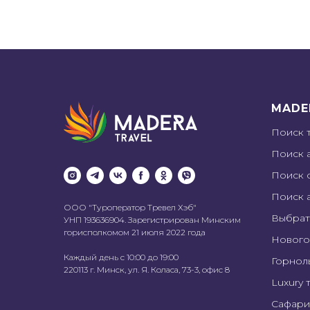
MADE
Поиск 
Поиск 
Поиск 
Поиск 
ООО "Туроператор Тревел Хэб"
Выбрат
УНП 193636904. Зарегистрирован Минским
горисполкомом 21 июля 2022 года
Нового
Каждый день с 10:00 до 19:00
Горнол
220113 г. Минск, ул. Я. Коласа, 73-3, офис 8
Luxury 
Сафари