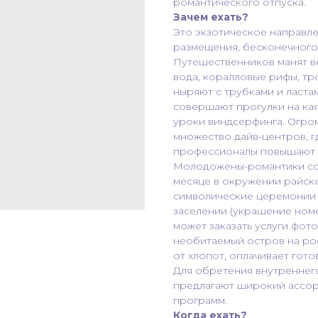
романтического отпуска.
Зачем ехать?
Это экзотическое направл
размещения, бесконечного
Путешественников манят в
вода, коралловые рифы, т
ныряют с трубками и ластам
совершают прогулки на кая
уроки виндсерфинга. Огро
множество дайв-центров, г
профессионалы повышают 
Молодожены-романтики со 
месяце в окружении райско
символические церемонии 
заселении (украшение номер
может заказать услуги фот
необитаемый остров на рос
от хлопот, оплачивает гото
Для обретения внутреннег
предлагают широкий ассор
программ.
Когда ехать?