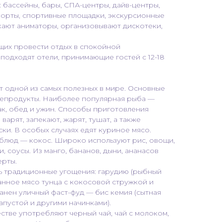
: бассейны, бары, СПА-центры, дайв-центры,
корты, спортивные площадки, экскурсионные
кают аниматоры, организовывают дискотеки,
их провести отдых в спокойной
одходят отели, принимающие гостей с 12-18
 одной из самых полезных в мире. Основные
епродукты. Наиболее популярная рыба —
рак, обед и ужин. Способы приготовления
варят, запекают, жарят, тушат, а также
ски. В особых случаях едят куриное мясо.
блюд — кокос. Широко используют рис, овощи,
, соусы. Из манго, бананов, дыни, ананасов
ерты.
ь традиционные угощения: гарудию (рыбный
занное мясо тунца с кокосовой стружкой и
нен уличный фаст-фуд — бис кемия (сытная
капустой и другими начинками).
тве употребляют черный чай, чай с молоком,