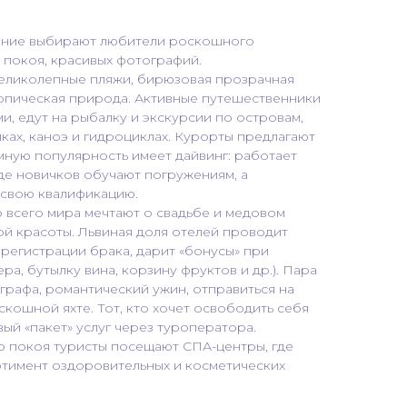
ение выбирают любители роскошного
 покоя, красивых фотографий.
еликолепные пляжи, бирюзовая прозрачная
ропическая природа. Активные путешественники
и, едут на рыбалку и экскурсии по островам,
ках, каноэ и гидроциклах. Курорты предлагают
мную популярность имеет дайвинг: работает
де новичков обучают погружениям, а
свою квалификацию.
всего мира мечтают о свадьбе и медовом
й красоты. Львиная доля отелей проводит
регистрации брака, дарит «бонусы» при
а, бутылку вина, корзину фруктов и др.). Пара
ографа, романтический ужин, отправиться на
кошной яхте. Тот, кто хочет освободить себя
вый «пакет» услуг через туроператора.
о покоя туристы посещают СПА-центры, где
тимент оздоровительных и косметических