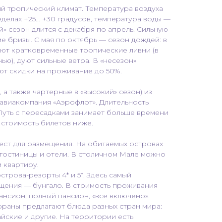
ий тропический климат. Температура воздуха
еделах +25… +30 градусов, температура воды —
й» сезон длится с декабря по апрель. Сильную
е бризы. С мая по октябрь — сезон дождей: в
ают кратковременные тропические ливни (в
ью), дуют сильные ветра. В «несезон»
ют скидки на проживание до 50%.
 а также чартерные в «высокий» сезон) из
авиакомпания «Аэрофлот». Длительность
. Путь с пересадками занимает больше времени
ае стоимость билетов ниже.
ест для размещения. На обитаемых островах
 гостиницы и отели. В столичном Мале можно
и квартиру.
трова-резорты 4* и 5*. Здесь самый
щения — бунгало. В стоимость проживания
нсион, полный пансион, «все включено».
раны предлагают блюда разных стран мира:
айские и другие. На территории есть