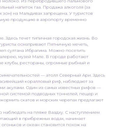
е молоко. Из перебродившего пальмового
льный напиток гаа. Продажа алкоголя (за
 зон) на Мальдивах запрещена. У туристов
льную продукцию в аэропорту временно
е. Здесь течет типичная городская жизнь. Во
туристы осматривают Пятничную мечеть,
леп султана Ибрагима. Можно посетить
алерею, музей Мале. В городе работают
ые клубы, рестораны, огромные рыбный и
римечательностей — атолл Северный Ари. Здесь
асивейший коралловый риф, наблюдают за
ми акулами. Один из самых известных рифов —
ной системой подводных тоннелей, пещер и
окормить скатов и морских черепах предлагают
наблюдать на пляже Ваадху. С наступлением
итающий в прибрежных водах, начинает
 огоньков и океан становится похож на