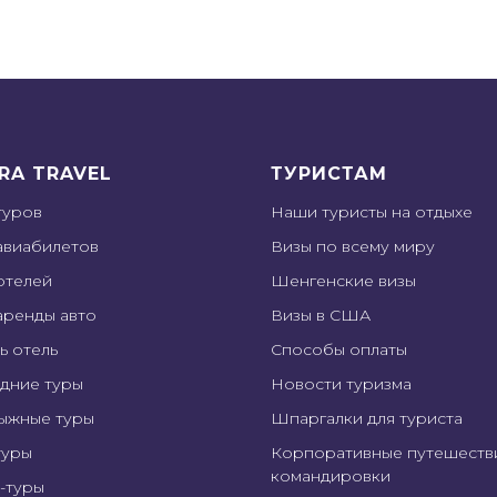
RA TRAVEL
ТУРИСТАМ
туров
Наши туристы на отдыхе
авиабилетов
Визы по всему миру
отелей
Шенгенские визы
аренды авто
Визы в США
ь отель
Способы оплаты
дние туры
Новости туризма
ыжные туры
Шпаргалки для туриста
туры
Корпоративные путешеств
командировки
-туры