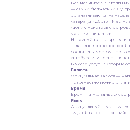
Все мальдивские атоллы и
— самый бюджетный вид тр
останавливаются на насел
катера (спидботы). Местны
«дони». Некоторые остров
местных авиалиний.
Наземный транспорт есть н
налажено дорожное сообще
соединены мостом протяже
автобусе или воспользовать
В числе услуг некоторых о
Валюта
Официальная валюта — маль
повсеместно можно оплати
Время
Время на Мальдивских остр
Язык
Официальный язык — мальди
гиды общаются на английск