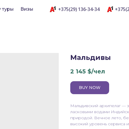
+375(29) 136-34-34
+375(2
y туры
Визы
Мальдивы
2 145
$/чел
BUY NOW
Мальдивский архипелаг — э
ласковыми водами Индийск
природой. Вечное лето, бе
высокий уровень сервиса и