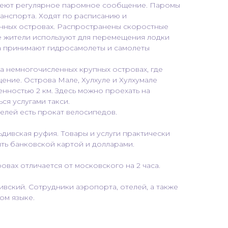
меют регулярное паромное сообщение. Паромы
анспорта. Ходят по расписанию и
енных островах. Распространены скоростные
е жители используют для перемещения лодки
а принимают гидросамолеты и самолеты
а немногочисленных крупных островах, где
ние. Острова Мале, Хулхуле и Хулхумале
нностью 2 км. Здесь можно проехать на
ся услугами такси.
телей есть прокат велосипедов.
дивская руфия. Товары и услуги практически
ть банковской картой и долларами.
овах отличается от московского на 2 часа.
вский. Сотрудники аэропорта, отелей, а также
ом языке.