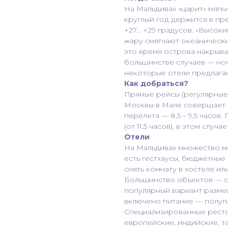
На Мальдивах «царит» мягк
круглый год держится в пр
+27… +29 градусов. «Высоки
жару смягчают океанически
это время острова накрыв
большинстве случаев — ноч
некоторые отели предлага
Как добраться?
Прямые рейсы (регулярные,
Москвы в Мале совершает 
перелета — 8,5 – 9,5 часов
(от 11,5 часов), в этом случ
Отели
На Мальдивах множество м
есть гестхаусы, бюджетные
снять комнату в хостеле ил
Большинство объектов — ос
популярный вариант разме
включено питание — полупа
Специализированные ресто
европейские, индийские, т