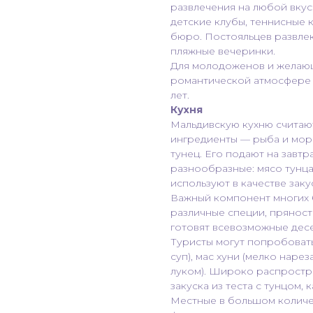
развлечения на любой вкус
детские клубы, теннисные 
бюро. Постояльцев развле
пляжные вечеринки.
Для молодоженов и желающ
романтической атмосфере п
лет.
Кухня
Мальдивскую кухню считают
ингредиенты — рыба и мор
тунец. Его подают на завт
разнообразные: мясо тунца 
используют в качестве заку
Важный компонент многих 
различные специи, пряности
готовят всевозможные дес
Туристы могут попробоват
суп), мас хуни (мелко наре
луком). Широко распростра
закуска из теста с тунцом, 
Местные в большом количес