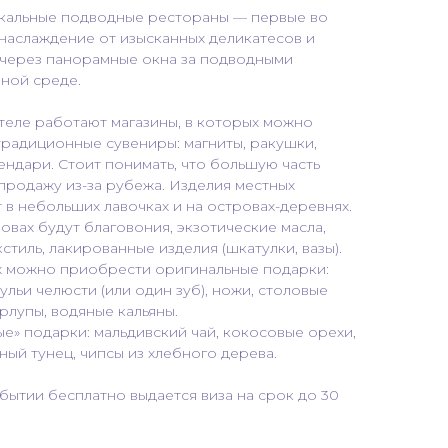
кальные подводные рестораны — первые во
 наслаждение от изысканных деликатесов и
через панорамные окна за подводными
нной среде.
теле работают магазины, в которых можно
традиционные сувениры: магниты, ракушки,
ендари. Стоит понимать, что большую часть
 продажу из-за рубежа. Изделия местных
в небольших лавочках и на островах-деревнях.
овах будут благовония, экзотические масла,
тиль, лакированные изделия (шкатулки, вазы).
х можно приобрести оригинальные подарки:
ульи челюсти (или один зуб), ножи, столовые
лупы, водяные кальяны.
» подарки: мальдивский чай, кокосовые орехи,
ный тунец, чипсы из хлебного дерева.
бытии бесплатно выдается виза на срок до 30