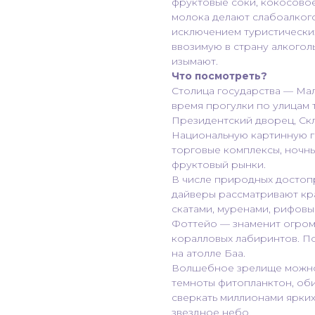
фруктовые соки, кокосово
молока делают слабоалкого
исключением туристических
ввозимую в страну алкого
изымают.
Что посмотреть?
Столица государства — Мал
время прогулки по улицам 
Президентский дворец, Ск
Национальную картинную г
торговые комплексы, ночн
фруктовый рынки.
В числе природных достоп
дайверы рассматривают кр
скатами, муренами, рифовы
Фоттейо — знаменит огром
коралловых лабиринтов. П
на атолле Баа.
Волшебное зрелище можно 
темноты фитопланктон, об
сверкать миллионами ярких
звездное небо.