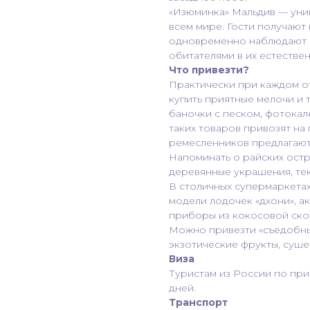
«Изюминка» Мальдив — уни
всем мире. Гости получают
одновременно наблюдают 
обитателями в их естестве
Что привезти?
Практически при каждом о
купить приятные мелочи и 
баночки с песком, фотокал
таких товаров привозят на
ремесленников предлагают 
Напоминать о райских остр
деревянные украшения, текс
В столичных супермаркета
модели лодочек «дхони», ак
приборы из кокосовой скор
Можно привезти «съедобные
экзотические фрукты, суше
Виза
Туристам из России по при
дней.
Транспорт