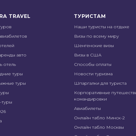
RA TRAVEL
ТУРИСТАМ
туров
Наши туристы на отдыхе
авиабилетов
Визы по всему миру
отелей
Шенгенские визы
аренды авто
Визы в США
ь отель
Способы оплаты
дние туры
Новости туризма
ыжные туры
Шпаргалки для туриста
туры
Корпоративные путешеств
командировки
-туры
Авиабилеты
026
Онлайн табло Минск-2
а
Онлайн табло Москвы