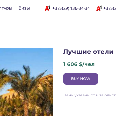
+375(29) 136-34-34
+375(2
y туры
Визы
Лучшие отели 
1 606
$/чел
BUY NOW
Цены указаны от и за одно