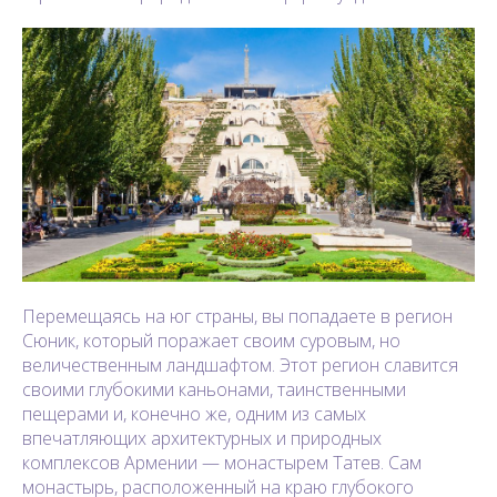
Перемещаясь на юг страны, вы попадаете в регион
Сюник, который поражает своим суровым, но
величественным ландшафтом. Этот регион славится
своими глубокими каньонами, таинственными
пещерами и, конечно же, одним из самых
впечатляющих архитектурных и природных
комплексов Армении — монастырем Татев. Сам
монастырь, расположенный на краю глубокого