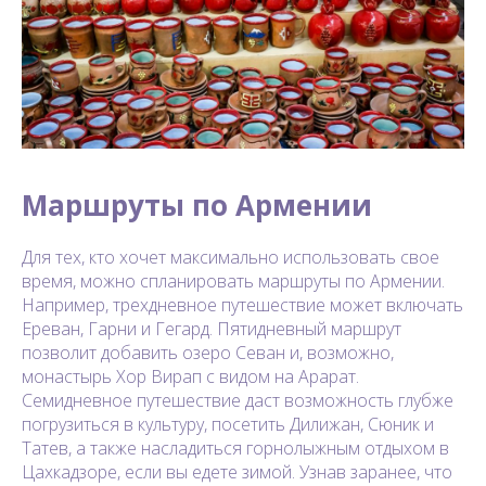
Маршруты по Армении
Для тех, кто хочет максимально использовать свое
время, можно спланировать маршруты по Армении.
Например, трехдневное путешествие может включать
Ереван, Гарни и Гегард. Пятидневный маршрут
позволит добавить озеро Севан и, возможно,
монастырь Хор Вирап с видом на Арарат.
Семидневное путешествие даст возможность глубже
погрузиться в культуру, посетить Дилижан, Сюник и
Татев, а также насладиться горнолыжным отдыхом в
Цахкадзоре, если вы едете зимой. Узнав заранее, что