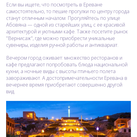
Если вы ищете, что посмотреть в Ереване
самостоятельно, то пешие прогулки по центру города
станут отличным началом. Прогуляйтесь по улице
Абовяна — одной из старейших улиц, с ее красивой
архитектурой и уютными кафе. Также посетите рынок
"Вернисаж", где можно приобрести уникальные
сувениры, изделия ручной работы и антиквариат.
Вечером город оживает: множество ресторанов и
кафе предлагают попробовать блюда национальной
кухни, а ночные виды с высоты птичьего полета
завораживают. А достопримечательности Еревана в
вечернее время приобретают совершенно другой
вид.