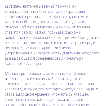
Дилижан, часто называемый "армянской
Швейцарией", является настоящим раем для
любителей природы и спокойного отдыха. Этот
живописный город, расположенный в долине,
окруженной густыми лесами и высокими горами,
славится своим чистым горным воздухом и
целебными минеральными источниками. Прогулки по
его зеленым холмам, вдоль извилистых рек и среди
вековых деревьев подарят ощущение
умиротворения. В окрестностях Дилижана находятся
два выдающихся средневековых монастыря:
Гошаванк и Агарцин.
Монастырь Гошаванк, основанный в 12 веке,
известен своей уникальной архитектурой и
сохранившимися хачкарами (резными каменными
крестами), а также тем, что здесь находилась одна из
старейших школ Армении. Монастырь Агарцин,
спрятанный в лесной чаще, поражает своей
гармонией с природой и атмосферой уединения.