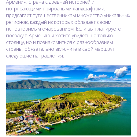
Армения, страна с древней историей и
потрясающими природными ландшафтами,
предлагает путешественникам множество уникальных
регионов, каждый из которых обладает своим
неповторимым очарованием. Если вы планируете
поездку в Армению и хотите увидеть не только
столицу, но и познакомиться с разнообразием
страны, обязательно включите в свой маршрут
следующие направления.