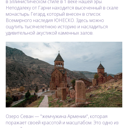
в эллинистическом стиле в 1 веке нашей эры.
Неподалеку от Гарни находится высеченный в скале
монастырь Гегард, который внесен в список
Всемирного наследия ЮНЕСКО. Здесь можно
ощутить тысячелетнюю историю и насладиться
удивительной акустикой каменных залов.
Озеро Севан — "жемчужина Армении", которая
поражает своей красотой и масштабом. Это одно из