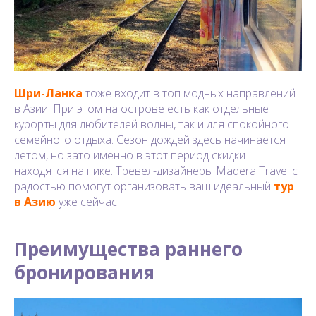
Шри-Ланка
тоже входит в топ модных направлений
в Азии. При этом на острове есть как отдельные
курорты для любителей волны, так и для спокойного
семейного отдыха. Сезон дождей здесь начинается
летом, но зато именно в этот период скидки
находятся на пике. Тревел-дизайнеры Madera Travel с
радостью помогут организовать ваш идеальный
тур
в Азию
уже сейчас.
Преимущества раннего
бронирования