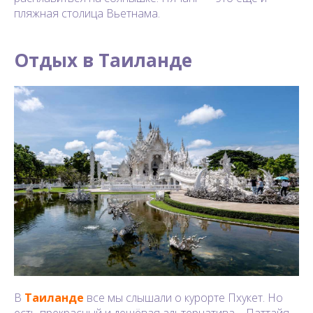
пляжная столица Вьетнама.
Отдых в Таиланде
В
Таиланде
все мы слышали о курорте Пхукет. Но
есть прекрасный и дешёвая альтернатива – Паттайя.