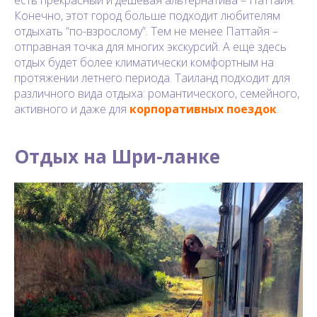
Конечно, этот город больше подходит любителям
отдыхать “по-взрослому”. Тем не менее Паттайя –
отправная точка для многих экскурсий. А ещё здесь
отдых будет более климатически комфортным на
протяжении летнего периода. Таиланд подходит для
различного вида отдыха: романтического, семейного,
активного и даже для
корпоративных поездок
.
Отдых на Шри-ланке