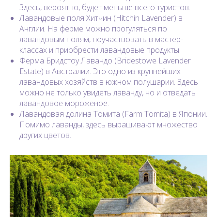
Здесь, вероятно, будет меньше всего туристов.
Лавандовые поля Хитчин (Hitchin Lavender) в
Англии. На ферме можно прогуляться по
лавандовым полям, поучаствовать в мастер-
классах и приобрести лавандовые продукты.
Ферма Бридстоу Лавандо (Bridestowe Lavender
Estate) в Австралии. Это одно из крупнейших
лавандовых хозяйств в южном полушарии. Здесь
можно не только увидеть лаванду, но и отведать
лавандовое мороженое.
Лавандовая долина Томита (Farm Tomita) в Японии.
Помимо лаванды, здесь выращивают множество
других цветов.