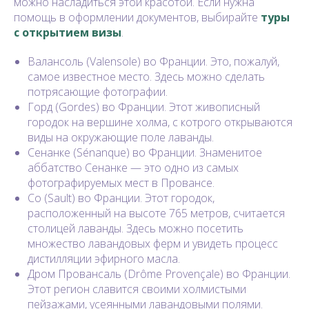
можно насладиться этой красотой. Если нужна
помощь в оформлении документов, выбирайте
туры
с открытием визы
.
Валансоль (Valensole) во Франции. Это, пожалуй,
самое известное место. Здесь можно сделать
потрясающие фотографии.
Горд (Gordes) во Франции. Этот живописный
городок на вершине холма, с котрого открываются
виды на окружающие поле лаванды.
Сенанке (Sénanque) во Франции. Знаменитое
аббатство Сенанке — это одно из самых
фотографируемых мест в Провансе.
Со (Sault) во Франции. Этот городок,
расположенный на высоте 765 метров, считается
столицей лаванды. Здесь можно посетить
множество лавандовых ферм и увидеть процесс
дистилляции эфирного масла.
Дром Провансаль (Drôme Provençale) во Франции.
Этот регион славится своими холмистыми
пейзажами, усеянными лавандовыми полями.