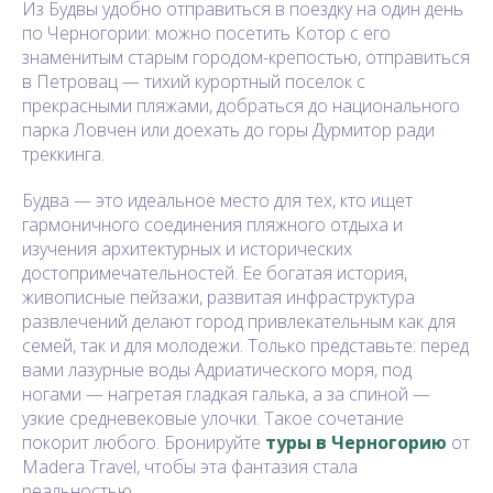
Из Будвы удобно отправиться в поездку на один день
по Черногории: можно посетить Котор с его
знаменитым старым городом-крепостью, отправиться
в Петровац — тихий курортный поселок с
прекрасными пляжами, добраться до национального
парка Ловчен или доехать до горы Дурмитор ради
треккинга.
Будва — это идеальное место для тех, кто ищет
гармоничного соединения пляжного отдыха и
изучения архитектурных и исторических
достопримечательностей. Ее богатая история,
живописные пейзажи, развитая инфраструктура
развлечений делают город привлекательным как для
семей, так и для молодежи. Только представьте: перед
вами лазурные воды Адриатического моря, под
ногами — нагретая гладкая галька, а за спиной —
узкие средневековые улочки. Такое сочетание
покорит любого. Бронируйте
туры в Черногорию
от
Madera Travel, чтобы эта фантазия стала
реальностью.