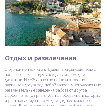
Отдых и развлечения
О бурной ночной жизни Будвы легенды ходят еще с
прошлого века — здесь всегда самые модные
дискотеки. И сейчас можно найти множество
вариантов досуга под любой запрос: многочисленные
развлекательные заведения работают до утра.
Особенно популярны клубы на побережье, в которых
играет живая музыка и модные диджеи мирового
уровня. В городе проходят различные фестивали