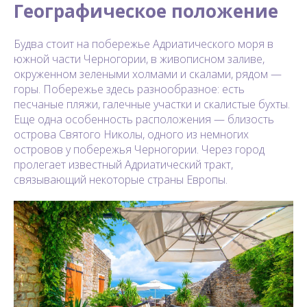
Географическое положение
Будва стоит на побережье Адриатического моря в
южной части Черногории, в живописном заливе,
окруженном зелеными холмами и скалами, рядом —
горы. Побережье здесь разнообразное: есть
песчаные пляжи, галечные участки и скалистые бухты.
Еще одна особенность расположения — близость
острова Святого Николы, одного из немногих
островов у побережья Черногории. Через город
пролегает известный Адриатический тракт,
связывающий некоторые страны Европы.