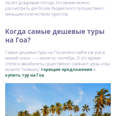
пугает дождливая погода, это время можно
рассмотреть для более бюджетного путешествия с
меньшим количеством туристов.
Когда самые дешевые туры
на Гоа?
Самые дешевые туры на Гоа можно найти как раз в
низкий сезон — с июня по сентябрь. В это время
отели и авиабилеты существенно снижают цены, и вы
можете “поймать”
горящие предложения
и
купить тур на Гоа
.