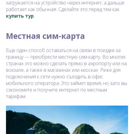
загружается на устройство через интернет, а дальше
работает как обычная. Сделайте это перед тем как
купить тур
.
Местная сим-карта
Еще один способ оставаться на связи в поездке за
границу — приобрести местную сим-карту. Во многих
странах это можно сделать прямо в аэропорту или на
вокзале, а также в магазинах или киосках. Реже для
подключения к сети нужно съездить в офис
мобильного оператора. Это займет время, но зато вы
сэкономите и получите интернет по местным
тарифам.