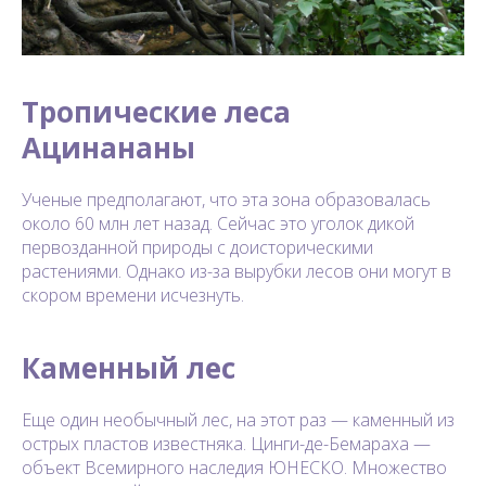
Тропические леса
Ацинананы
Ученые предполагают, что эта зона образовалась
около 60 млн лет назад. Сейчас это уголок дикой
первозданной природы с доисторическими
растениями. Однако из-за вырубки лесов они могут в
скором времени исчезнуть.
Каменный лес
Еще один необычный лес, на этот раз — каменный из
острых пластов известняка. Цинги-де-Бемараха —
объект Всемирного наследия ЮНЕСКО. Множество