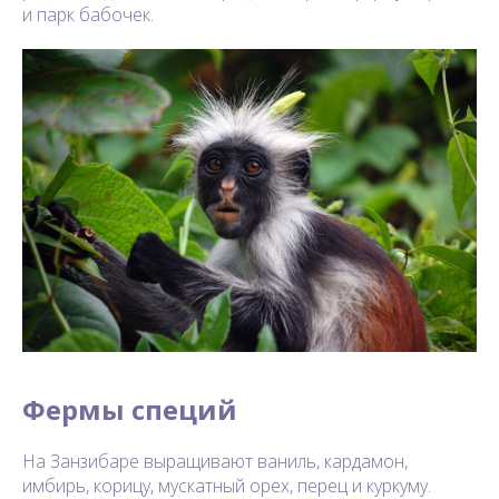
и парк бабочек.
Фермы специй
На Занзибаре выращивают ваниль, кардамон,
имбирь, корицу, мускатный орех, перец и куркуму.