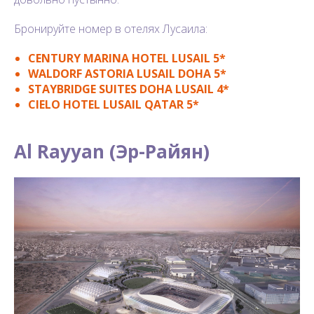
Бронируйте номер в отелях Лусаила:
CENTURY MARINA HOTEL LUSAIL 5*
WALDORF ASTORIA LUSAIL DOHA 5*
STAYBRIDGE SUITES DOHA LUSAIL 4*
CIELO HOTEL LUSAIL QATAR 5*
Al Rayyan (Эр-Райян)