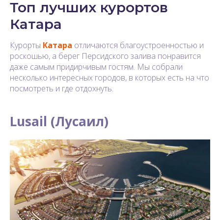
Топ лучших курортов
Катара
Курорты
Катара
отличаются благоустроенностью и
роскошью, а берег Персидского залива понравится
даже самым придирчивым гостям. Мы собрали
несколько интересных городов, в которых есть на что
посмотреть и где отдохнуть.
Lusail (Лусаил)