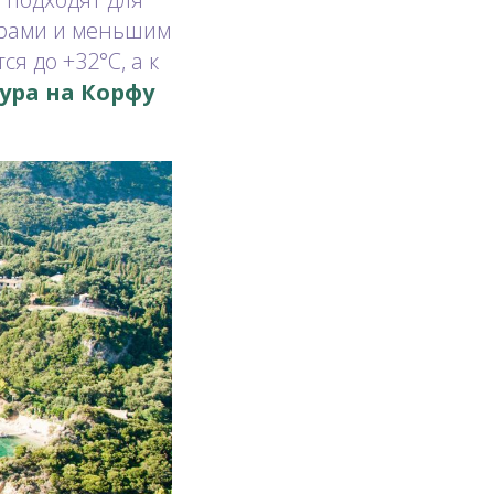
урами и меньшим
я до +32°C, а к
ура на Корфу