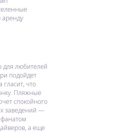
вит
селенные
в аренду
о для любителей
ари подойдет
 гласит, что
инку. Пляжные
хочет спокойного
ых заведений —
я фанатом
айверов, а еще