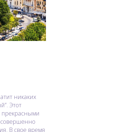
ватит никаких
й”. Этот
, прекрасными
 совершенно
я. В свое время