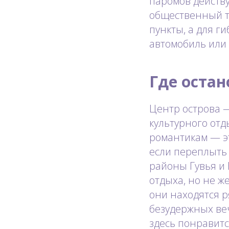
паромов действу
общественный т
пункты, а для г
автомобиль или 
Где остан
Центр острова —
культурного отд
романтикам — эт
если переплыть
районы Гувья и 
отдыха, но не ж
они находятся р
безудержных ве
здесь понравитс