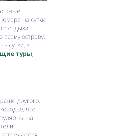
скошные
 номера на сутки
ого отдыха
 всему острову.
 в сутки, а
ящие туры
,
краше другого.
ководье, что
опулярны на
ители
 встречаются