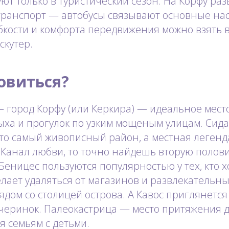
ют только в туристический сезон. На Корфу раз
ранспорт — автобусы связывают основные на
ибкости и комфорта передвижения можно взять 
скутер.
овиться?
 город Корфу (или Керкира) — идеальное мест
ыха и прогулок по узким мощеным улицам. Сид
о самый живописный район, а местная легенда
 Канал любви, то точно найдешь вторую полов
Беницес пользуются популярностью у тех, кто 
елает удаляться от магазинов и развлекательн
ядом со столицей острова. А Кавос приглянетс
черинок. Палеокастрица — место притяжения д
я семьям с детьми.