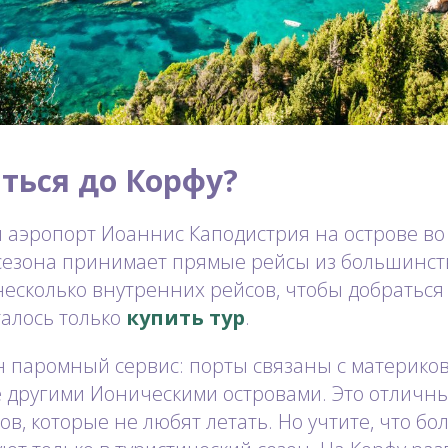
ться до Корфу?
аэропорт Иоаннис Каподистрия на острове во
 сезона принимает прямые рейсы из большинст
 несколько внутренних рейсов, чтобы добратьс
талось только
купить тур
.
н паромный сервис: порты связаны с материко
е другими Ионическими островами. Это отличн
в, которые не любят летать. Но учтите, что б