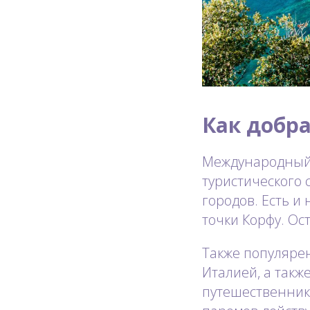
Как добра
Международный 
туристического
городов. Есть и
точки Корфу. Ос
Также популяре
Италией, а такж
путешественнико