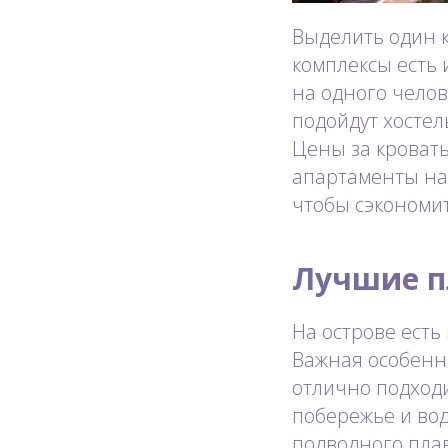
Выделить один 
комплексы есть и
на одного чело
подойдут хостел
Цены за кровать 
апартаменты на
чтобы сэкономит
Лучшие п
На острове есть
Важная особенно
отлично подходи
побережье и во
подводного пла