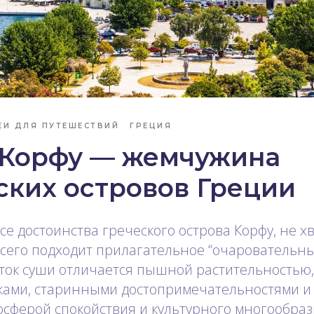
ЕИ ДЛЯ ПУТЕШЕСТВИЙ
ГРЕЦИЯ
 Корфу — жемчужина
ких островов Греции
се достоинства греческого острова Корфу, не х
всего подходит прилагательное “очаровательны
ток суши отличается пышной растительностью
ами, старинными достопримечательностями и
сферой спокойствия и культурного многообрази