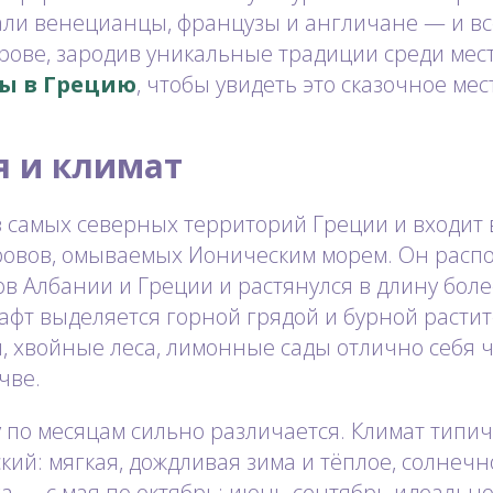
али венецианцы, французы и англичане — и вс
трове, зародив уникальные традиции среди мес
ы в Грецию
, чтобы увидеть это сказочное мес
я и климат
 самых северных территорий Греции и входит 
ровов, омываемых Ионическим морем. Он расп
в Албании и Греции и растянулся в длину более
фт выделяется горной грядой и бурной расти
 хвойные леса, лимонные сады отлично себя ч
чве.
 по месяцам сильно различается. Климат типи
ий: мягкая, дождливая зима и тёплое, солнечн
а — с мая по октябрь: июнь-сентябрь идеально