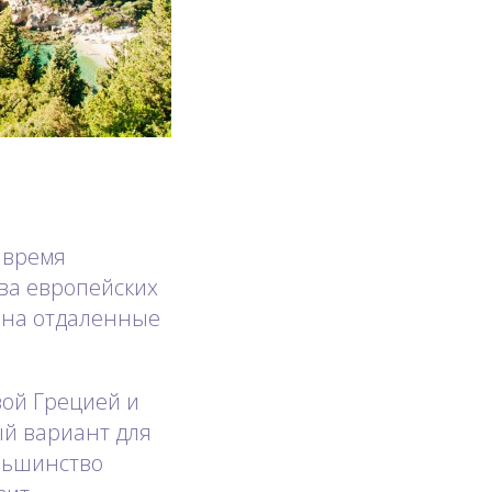
 время
ва европейских
я на отдаленные
вой Грецией и
ый вариант для
ольшинство