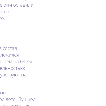
е они оставили
тных.
то.
в состав
оложился
 чем на 64 км.
тельностью:
увствуют на
чно
ое лето. Лучшее
 подходят для