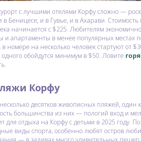
курорт с лучшими отелями Корфу сложно — ро
 в Беницесе, и в Гувье, и в Ахарави. Стоимость
века начинается с $225. Любителям экономичн
ы и апартаменты в менее популярных местах по
в номере на несколько человек стартуют от $30
 одного обойдутся минимум в $50. Ловите
гор
ь.
ляжи Корфу
 несколько десятков живописных пляжей, один 
сть большинства из них — пологий вход и мел
т для отдыха на Корфу с детьми в 2025 году. П
дные виды спорта, особенно любят остров люб
вания — в заливах много удивительных пещер,