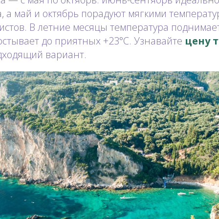
, а май и октябрь порадуют мягкими температ
истов. В летние месяцы температура поднимаетс
остывает до приятных +23°C. Узнавайте
цену т
дходящий вариант.