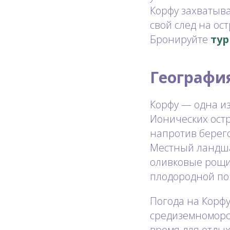
Корфу захватыв
свой след на ос
Бронируйте
тур
Географи
Корфу — одна из
Ионических ост
напротив берего
Местный ландша
оливковые рощи,
плодородной по
Погода на Корфу
средиземноморск
время для отдых