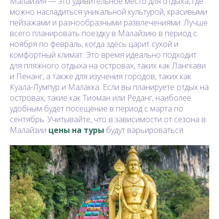
Малайзия — это удивительное место для отдыха, где
можно насладиться уникальной культурой, красивыми
пейзажами и разнообразными развлечениями. Лучше
всего планировать поездку в Малайзию в период с
ноября по февраль, когда здесь царит сухой и
комфортный климат. Это время идеально подходит
для пляжного отдыха на островах, таких как Лангкави
и Пенанг, а также для изучения городов, таких как
Куала-Лумпур и Малакка. Если вы планируете отдых на
островах, такие как Тиоман или Реданг, наиболее
удобным будет посещение в период с марта по
сентябрь. Учитывайте, что в зависимости от сезона в
Малайзии
цены на туры
будут варьироваться.