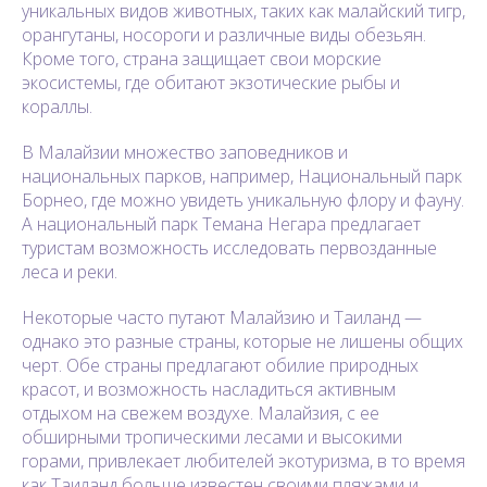
уникальных видов животных, таких как малайский тигр,
орангутаны, носороги и различные виды обезьян.
Кроме того, страна защищает свои морские
экосистемы, где обитают экзотические рыбы и
кораллы.
В Малайзии множество заповедников и
национальных парков, например, Национальный парк
Борнео, где можно увидеть уникальную флору и фауну.
А национальный парк Темана Негара предлагает
туристам возможность исследовать первозданные
леса и реки.
Некоторые часто путают Малайзию и Таиланд —
однако это разные страны, которые не лишены общих
черт. Обе страны предлагают обилие природных
красот, и возможность насладиться активным
отдыхом на свежем воздухе. Малайзия, с ее
обширными тропическими лесами и высокими
горами, привлекает любителей экотуризма, в то время
как Таиланд больше известен своими пляжами и