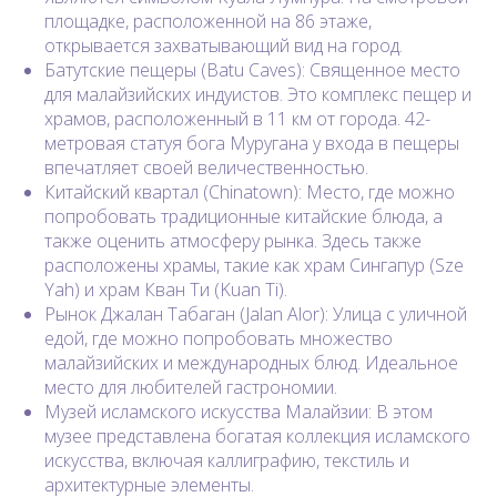
площадке, расположенной на 86 этаже,
открывается захватывающий вид на город.
Батутские пещеры (Batu Caves): Священное место
для малайзийских индуистов. Это комплекс пещер и
храмов, расположенный в 11 км от города. 42-
метровая статуя бога Муругана у входа в пещеры
впечатляет своей величественностью.
Китайский квартал (Chinatown): Место, где можно
попробовать традиционные китайские блюда, а
также оценить атмосферу рынка. Здесь также
расположены храмы, такие как храм Сингапур (Sze
Yah) и храм Кван Ти (Kuan Ti).
Рынок Джалан Табаган (Jalan Alor): Улица с уличной
едой, где можно попробовать множество
малайзийских и международных блюд. Идеальное
место для любителей гастрономии.
Музей исламского искусства Малайзии: В этом
музее представлена богатая коллекция исламского
искусства, включая каллиграфию, текстиль и
архитектурные элементы.