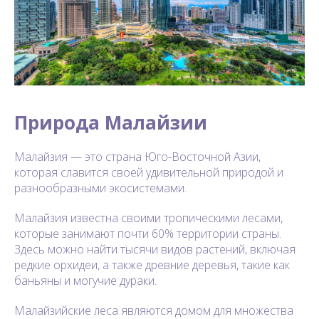
Природа Малайзии
Малайзия — это страна Юго-Восточной Азии,
которая славится своей удивительной природой и
разнообразными экосистемами.
Малайзия известна своими тропическими лесами,
которые занимают почти 60% территории страны.
Здесь можно найти тысячи видов растений, включая
редкие орхидеи, а также древние деревья, такие как
баньяны и могучие дураки.
Малайзийские леса являются домом для множества