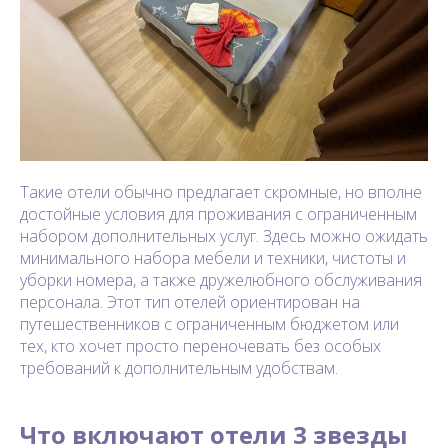
Такие отели обычно предлагает скромные, но вполне
достойные условия для проживания с ограниченным
набором дополнительных услуг. Здесь можно ожидать
минимального набора мебели и техники, чистоты и
уборки номера, а также дружелюбного обслуживания
персонала. Этот тип отелей ориентирован на
путешественников с ограниченным бюджетом или
тех, кто хочет просто переночевать без особых
требований к дополнительным удобствам.
Что включают отели 3 звезды