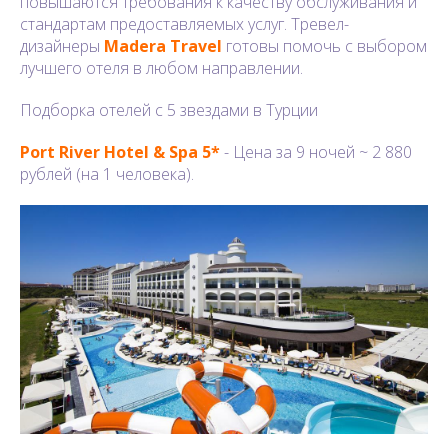
повышаются требования к качеству обслуживания и
стандартам предоставляемых услуг. Тревел-
дизайнеры
Madera Travel
готовы помочь с выбором
лучшего отеля в любом направлении.
Подборка отелей с 5 звездами в Турции
Port River Hotel & Spa 5*
- Цена за 9 ночей ~ 2 880
рублей (на 1 человека).