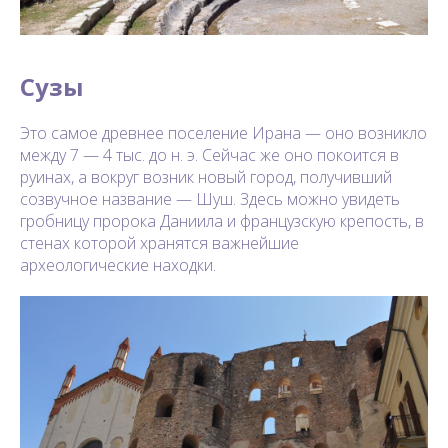
Сузы
Это самое древнее поселение Ирана — оно возникло
между 7 — 4 тыс. до н. э. Сейчас же оно покоится в
руинах, а вокруг возник новый город, получивший
созвучное название — Шуш. Здесь можно увидеть
гробницу пророка Даниила и французскую крепость, в
стенах которой хранятся важнейшие
археологические находки.