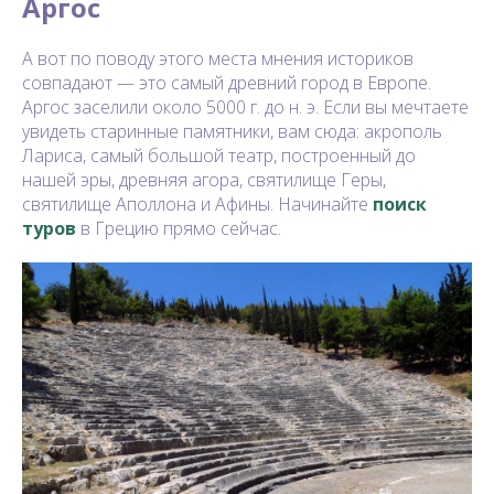
Аргос
А вот по поводу этого места мнения историков
совпадают — это самый древний город в Европе.
Аргос заселили около 5000 г. до н. э. Если вы мечтаете
увидеть старинные памятники, вам сюда: акрополь
Лариса, самый большой театр, построенный до
нашей эры, древняя агора, святилище Геры,
святилище Аполлона и Афины. Начинайте
поиск
туров
в Грецию прямо сейчас.