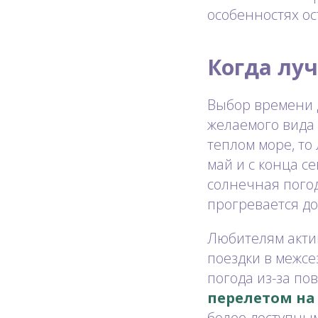
особенностях о
Когда луч
Выбор времени 
желаемого вида 
теплом море, то
май и c конца с
солнечная погод
прогревается до
Любителям актив
поездки в межсе
погода из-за по
перелетом на
более доступным