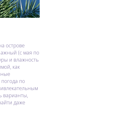
на острове
лажный (с мая по
уры и влажность
мой, как
нные
 погода по
привлекательным
ь варианты,
найти даже