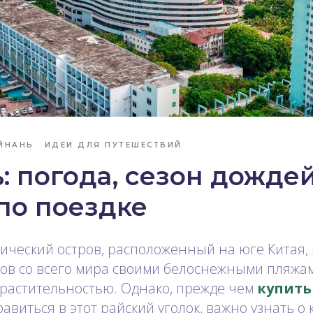
ЙНАНЬ
ИДЕИ ДЛЯ ПУТЕШЕСТВИЙ
: погода, сезон дождей
по поездке
ический остров, расположенный на юге Китая,
ов со всего мира своими белоснежными пляжа
 растительностью. Однако, прежде чем
купить
авиться в этот райский уголок, важно узнать о