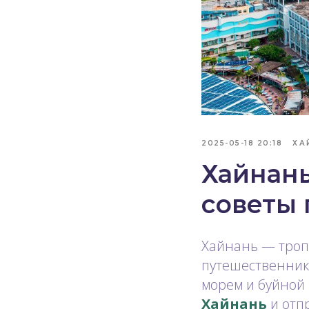
2025-05-18 20:18
ХА
Хайнань
советы 
Хайнань — троп
путешественник
морем и буйной
Хайнань
и отпр