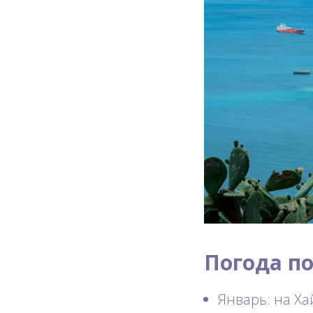
Погода п
Январь: на Ха