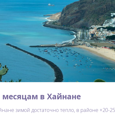
о месяцам в Хайнане
йнане зимой достаточно тепло, в районе +20-25