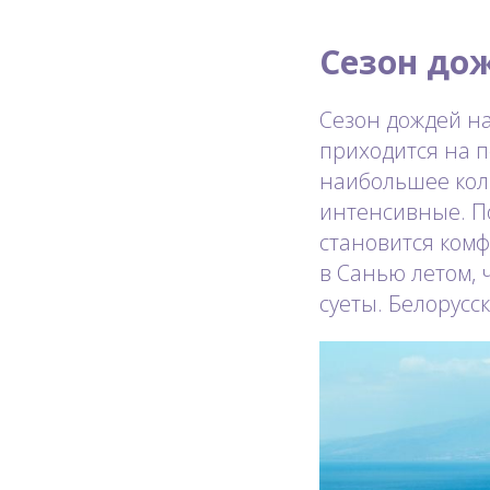
Сезон до
Сезон дождей на
приходится на п
наибольшее коли
интенсивные. По
становится комф
в Санью летом, 
суеты. Белорусс