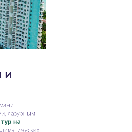
 и
 манит
ми, лазурным
 тур на
 климатических