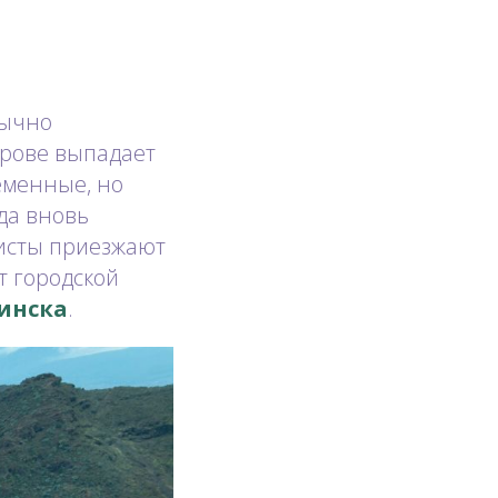
бычно
строве выпадает
еменные, но
да вновь
ристы приезжают
т городской
Минска
.