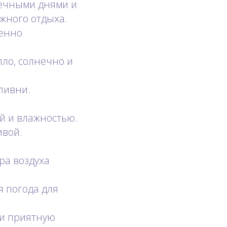
нечными днями и
жного отдыха.
пенно
пло, солнечно и
ливни.
й и влажностью.
ивой.
ра воздуха
я погода для
 и приятную