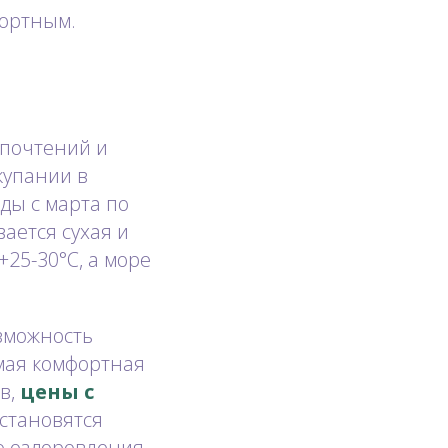
фортным.
дпочтений и
купании в
ды с марта по
вается сухая и
+25-30°C, а море
озможность
амая комфортная
в,
цены с
становятся
ью оздоровления