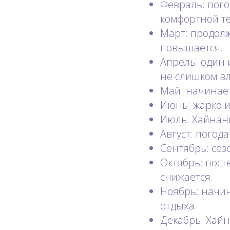
Февраль: пого
комфортной те
Март: продолж
повышается.
Апрель: один 
не слишком в
Май: начинае
Июнь: жарко и
Июль: Хайнань
Август: погод
Сентябрь: сез
Октябрь: пост
снижается.
Ноябрь: начин
отдыха.
Декабрь: Хайн