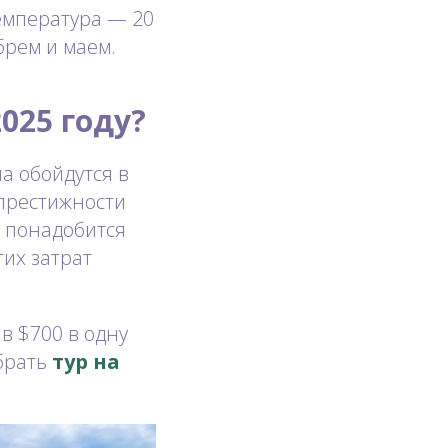
температура — 20
брем и маем.
025 году?
а обойдутся в
 престижности
” понадобится
тих затрат
в $700 в одну
 брать
тур на