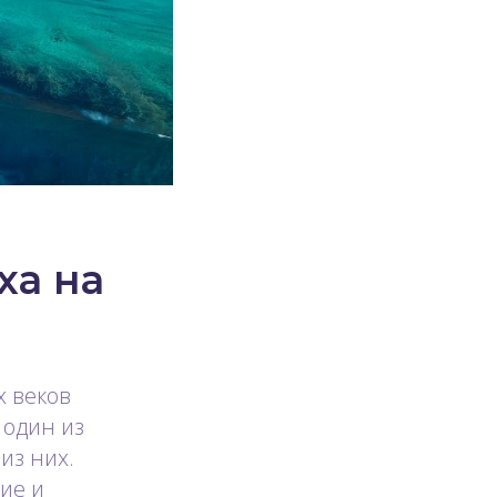
ха на
х веков
 один из
из них.
ие и