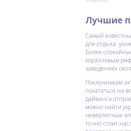
Маврикий
Лучшие 
Самый известный
для отдыха: ухо
Более спокойны
коралловым рифо
заведениях окол
Поклонникам ак
покататься на в
дайвинга отправ
можно найти укр
невероятные впе
точно стоит нас