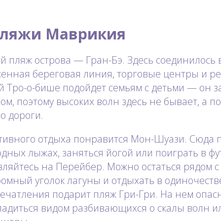
пляжи Маврикия
 пляж острова — Гран-Бэ. Здесь соединилось 
женная береговая линия, торговые центры и р
й Тро-о-бише подойдет семьям с детьми — он
м, поэтому высоких волн здесь не бывает, а п
о дороги.
тивного отдыха понравится Мон-Шуази. Сюда 
одных лыжах, заняться йогой или поиграть в фут
ляйтесь на Перейбер. Можно остаться рядом с
омный уголок лагуны и отдыхать в одиночеств
чатления подарит пляж Гри-Гри. На нем опасн
ладиться видом разбивающихся о скалы волн и