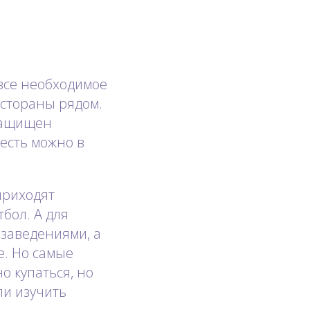
все необходимое
естораны рядом.
 защищен
оесть можно в
приходят
бол. А для
 заведениями, а
е. Но самые
о купаться, но
ли изучить