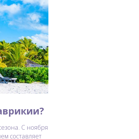
аврикии?
сезона. С ноября
нем составляет