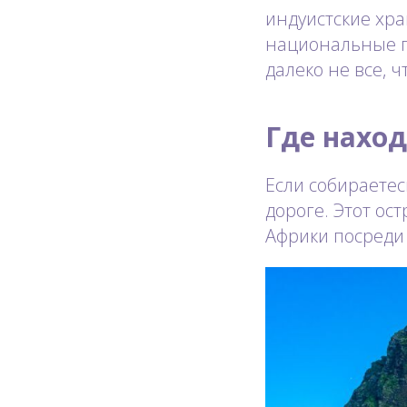
индуистские хра
национальные п
далеко не все, ч
Где нахо
Если собираетес
дороге. Этот ос
Африки посреди