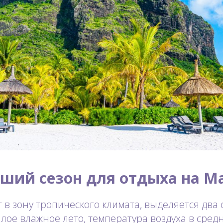
чший сезон для отдыха на М
 в зону тропического климата, выделяется два 
лое влажное лето, температура воздуха в сред