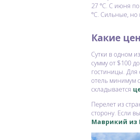
27 °C. С июня п
°C. Сильные, но
Какие цен
Сутки в одном и
сумму от $100 д
гостиницы. Для 
отель минимум с 
складывается
ц
Перелет из стра
сторону. Если в
Маврикий из