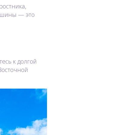
ростника,
ршины — это
тесь к долгой
 Восточной