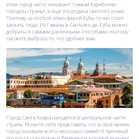
этом город часто называют “самым Карибским
городом страны”, а ещё это родина светлого рома.
Поэтому за особой атмосферой Кубы точно стоит
заехать сюда. Из Гаваны в Сантьяго-де-Куба можно
добраться самыми различными способами, поэтому
сможете выбрать то, что удобнее вам.
Город Санта-Клара находится в центральной части
страны. Можете себе представить, что в своё время
город основали всего несколько семей? А причиной
его роста стал пожар в Ремедиосе, который вынудил