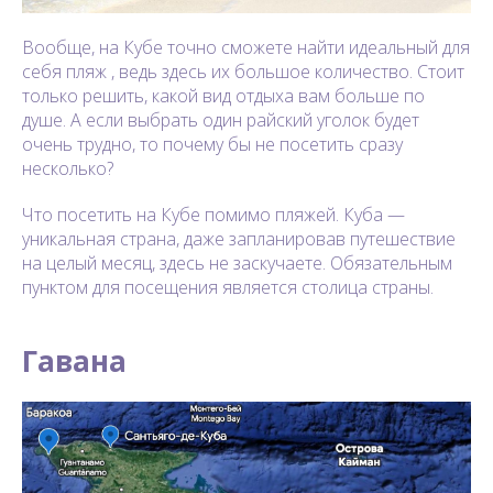
Вообще, на Кубе точно сможете найти идеальный для
себя пляж , ведь здесь их большое количество. Стоит
только решить, какой вид отдыха вам больше по
душе. А если выбрать один райский уголок будет
очень трудно, то почему бы не посетить сразу
несколько?
Что посетить на Кубе помимо пляжей. Куба —
уникальная страна, даже запланировав путешествие
на целый месяц, здесь не заскучаете. Обязательным
пунктом для посещения является столица страны.
Гавана