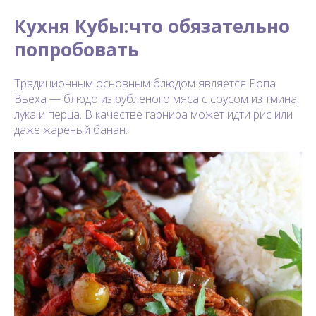
Кухня Кубы:что обязательно
попробовать
Традиционным основным блюдом является Ропа
Вьеха — блюдо из рубленого мяса с соусом из тмина,
лука и перца. В качестве гарнира может идти рис или
даже жареный банан.