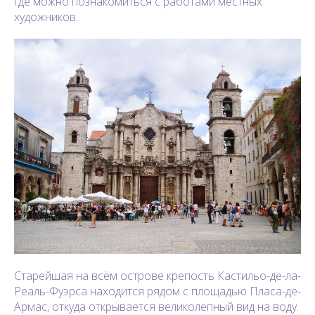
где можно познакомиться с работами местных
художников.
Старейшая на всём острове крепость Кастильо-де-ла-
Реаль-Фуэрса находится рядом с площадью Пласа-де-
Армас, откуда открывается великолепный вид на воду.