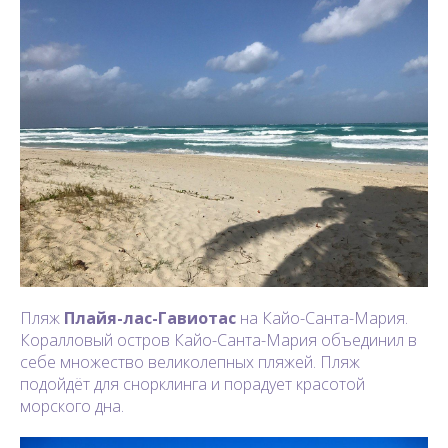
Пляж
Плайя-лас-Гавиотас
на Кайо-Санта-Мария.
Коралловый остров Кайо-Санта-Мария объединил в
себе множество великолепных пляжей. Пляж
подойдёт для снорклинга и порадует красотой
морского дна.