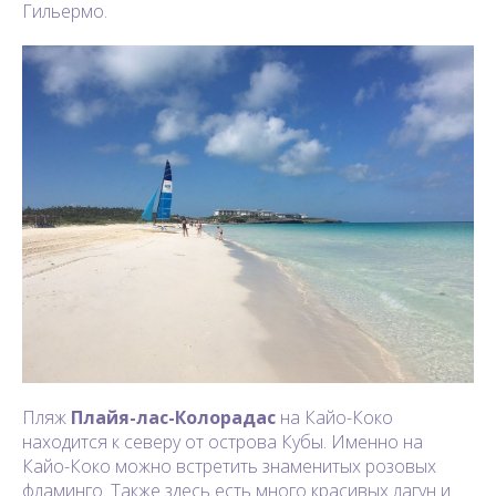
Гильермо.
Пляж
Плайя-лас-Колорадас
на Кайо-Коко
находится к северу от острова Кубы. Именно на
Кайо-Коко можно встретить знаменитых розовых
фламинго. Также здесь есть много красивых лагун и