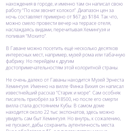
нахождения в городе, и именно там он написал свою
работу “По ком звонит колокол”. Диапазон цен за
ночь составляет примерно от $67 до $184. Так что,
можно смело провести вечер на террасе отеля,
наслаждаясь видами, перечитывая Хемингуэя и
попивая “Мохито”.
В Гаване можно посетить ещё несколько десятков
интересных мест, например, музей рома или табачную
фабрику. Но перейдём к другим
достопримечательностям этой колоритной страны.
Не очень далеко от Гаваны находится Музей Эрнеста
Хемингуэя. Именно на вилле Финка Вихия он написал
известнейший рассказ “Старик и море”. Сам особняк
писатель приобрёл за $18500, но после его смерти
вилла стала достоянием Кубы. В самом доме
находится около 22 тыс экспонатов, здесь можно
увидеть сам быт Хемингуэя. Но внутрь, к сожалению,
не пускают, дабы сохранить аутентичность места.