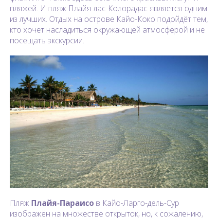
пляжей. И пляж Плайя-лас-Колорадас является одним
из лучших. Отдых на острове Кайо-Коко подойдёт тем,
кто хочет насладиться окружающей атмосферой и не
посещать экскурсии.
Пляж
Плайя-Параисо
в Кайо-Ларго-дель-Сур
изображён на множестве открыток, но, к сожалению,