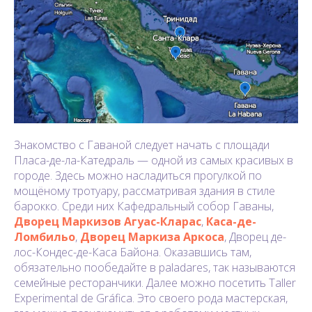
Знакомство с Гаваной следует начать с площади
Пласа-де-ла-Катедраль — одной из самых красивых в
городе. Здесь можно насладиться прогулкой по
мощёному тротуару, рассматривая здания в стиле
барокко. Среди них Кафедральный собор Гаваны,
Дворец Маркизов Агуас-Кларас
,
Каса-де-
Ломбильо
,
Дворец Маркиза Аркоса
, Дворец де-
лос-Кондес-де-Каса Байона. Оказавшись там,
обязательно пообедайте в paladares, так называются
семейные ресторанчики. Далее можно посетить Taller
Experimental de Gráfica. Это своего рода мастерская,