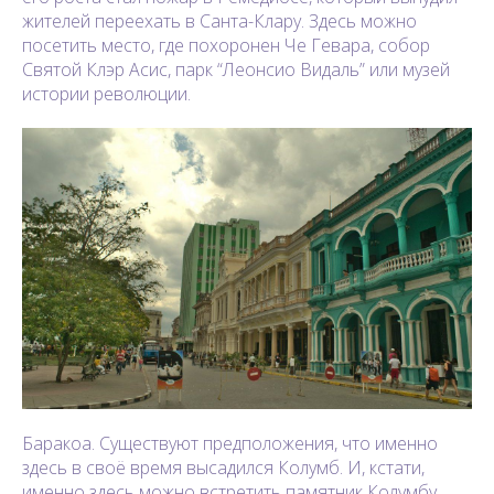
жителей переехать в Санта-Клару. Здесь можно
посетить место, где похоронен Че Гевара, собор
Святой Клэр Асис, парк “Леонсио Видаль” или музей
истории революции.
Баракоа. Существуют предположения, что именно
здесь в своё время высадился Колумб. И, кстати,
именно здесь можно встретить памятник Колумбу,