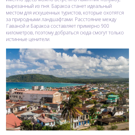
вырезанный из пня. Баракоа станет идеальный
местом для искушенных туристов, которые охотятся
за природными ландшафтами. Расстояние между
Гаваной и Баракоа составляет примерно 900
километров, поэтому добраться сюда смогут только
истинные ценители.