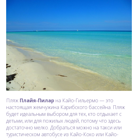
Пляж
Плайя-Пилар
на Кайо-Гильермо — это
настоящая жемчужина Карибского бассейна. Пляж
будет идеальным выбором для тех, кто отдыхает с
детьми, или для пожилых людей, потому что здесь
достаточно мелко. Добраться можно на такси или
туристическом автобусе из Кайо-Коко или Кайо-