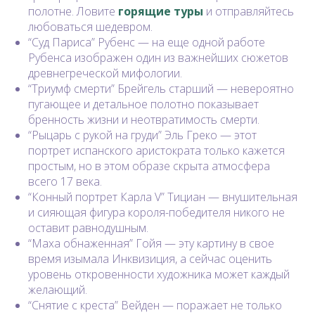
полотне. Ловите
г
орящие туры
и отправляйтесь
любоваться шедевром.
“Суд Париса” Рубенс — на еще одной работе
Рубенса изображен один из важнейших сюжетов
древнегреческой мифологии.
“Триумф смерти” Брейгель старший — невероятно
пугающее и детальное полотно показывает
бренность жизни и неотвратимость смерти.
“Рыцарь с рукой на груди” Эль Греко — этот
портрет испанского аристократа только кажется
простым, но в этом образе скрыта атмосфера
всего 17 века.
“Конный портрет Карла V” Тициан — внушительная
и сияющая фигура короля-победителя никого не
оставит равнодушным.
“Маха обнаженная” Гойя — эту картину в свое
время изымала Инквизиция, а сейчас оценить
уровень откровенности художника может каждый
желающий.
“Снятие с креста” Вейден — поражает не только