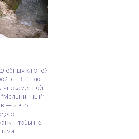
целебных ключей
й: от 30°C до
желчнокаменной
й, “Мельничный”
в — и это
ждого.
рану, чтобы не
тными