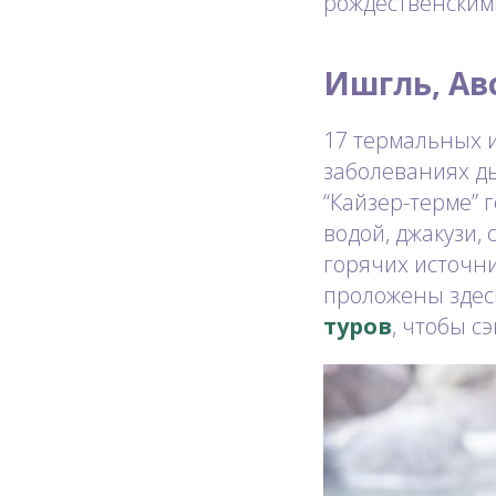
рождественским
Ишгль, Ав
17 термальных 
заболеваниях ды
“Кайзер-терме” 
водой, джакузи,
горячих источни
проложены здес
туров
, чтобы с