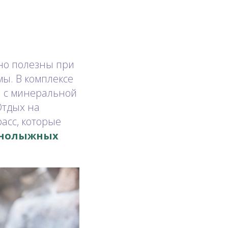
нно полезны при
мы. В комплексе
ы с минеральной
Отдых на
асс, которые
рнолыжных