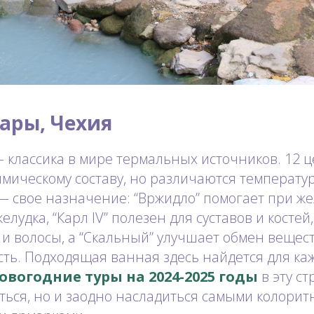
ары, Чехия
 классика в мире термальных источников. 12 
мическому составу, но различаются температуро
 — свое назначение: “Вржидло” помогает при 
елудка, “Карл IV” полезен для суставов и косте
 и волосы, а “Скальный” улучшает обмен вещест
сть. Подходящая ванная здесь найдется для ка
овогодние туры на 2024-2025 годы
в эту ст
ться, но и заодно насладиться самыми колори