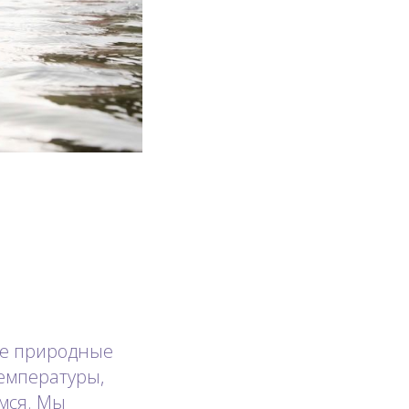
ые природные
емпературы,
мся. Мы