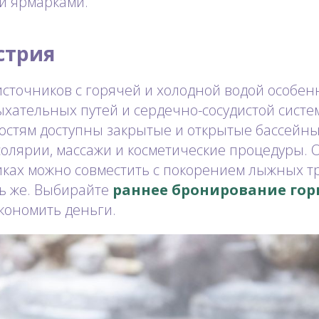
и ярмарками.
стрия
источников с горячей и холодной водой особе
хательных путей и сердечно-сосудистой систе
гостям доступны закрытые и открытые бассейн
 солярии, массажи и косметические процедуры. 
ках можно совместить с покорением лыжных тр
ь же. Выбирайте
раннее бронирование го
экономить деньги.