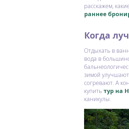
расскажем, каки
раннее бронир
Когда лу
Отдыхать в ванн
вода в большинс
бальнеологичес
зимой улучшают
согревают. А ко
купить
тур на 
каникулы.