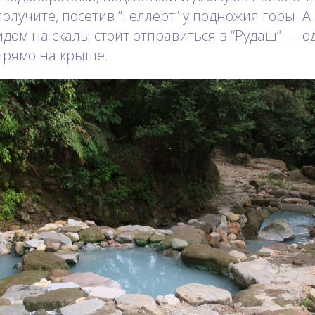
олучите, посетив “Геллерт” у подножия горы. А 
ом на скалы стоит отправиться в “Рудаш” — о
прямо на крыше.