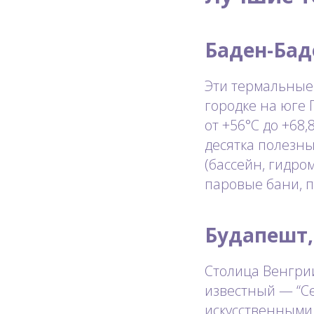
Баден-Бад
Эти термальные 
городке на юге 
от +56°C до +68,
десятка полезны
(бассейн, гидром
паровые бани, 
Будапешт,
Столица Венгри
известный — “Се
искусственными