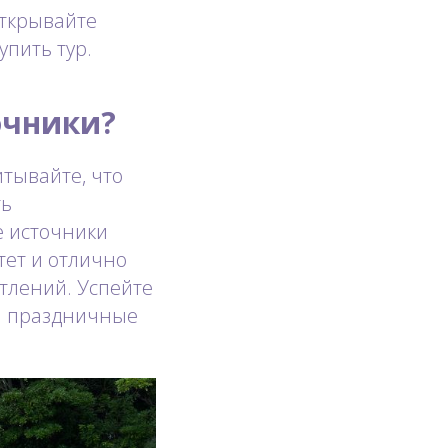
открывайте
упить тур.
очники?
итывайте, что
ть
е источники
тет и отлично
тлений. Успейте
и праздничные