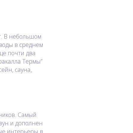
т. В небольшом
 воды в среднем
еще почти два
ракалла Термы”
ейн, сауна,
ников. Самый
саун и дополнен
ые интерьеры в