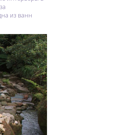
за
дна из ванн