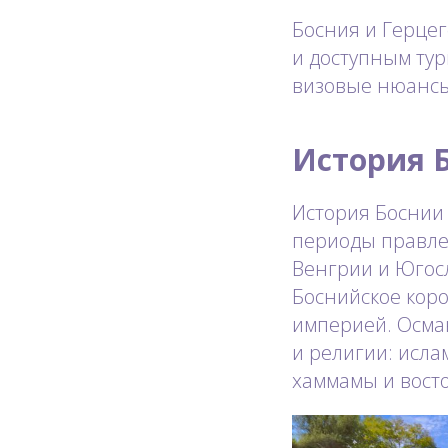
Босния и Герцег
и доступным тур
визовые нюансы,
История 
История Боснии 
периоды правле
Венгрии и Югосл
Боснийское коро
империей. Осман
и религии: исла
хаммамы и вост