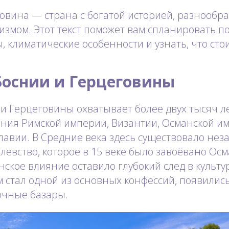
овина — страна с богатой историей, разнообр
измом. Этот текст поможет вам спланировать по
 климатические особенности и узнать, что сто
Боснии и Герцеговины
и Герцеговины охватывает более двух тысяч л
ния Римской империи, Византии, Османской им
авии. В Средние века здесь существовало нез
левство, которое в 15 веке было завоёвано Ос
ское влияние оставило глубокий след в культур
м стал одной из основных конфессий, появились
очные базары.