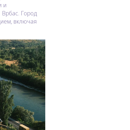
и и
 Врбас. Город
дием, включая