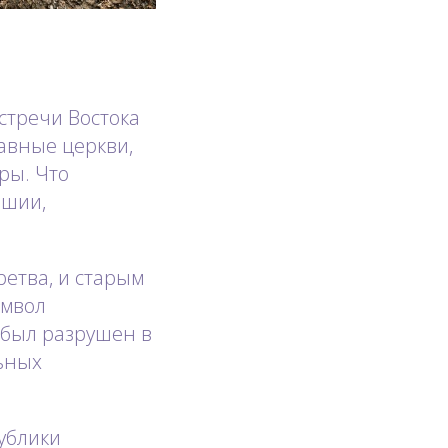
стречи Востока
лавные церкви,
ры. Что
ршии,
етва, и старым
имвол
 был разрушен в
льных
ублики