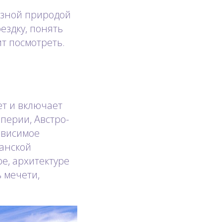
азной природой
ездку, понять
ит посмотреть.
ет и включает
перии, Австро-
ависимое
манской
е, архитектуре
 мечети,