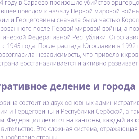
14 году в Сараево произошло убийство эрцгерц
вшее поводом к началу Первой мировой войны.
нии и Герцеговины сначала была частью Корол
азованного после Первой мировой войны, а по
стической Федеративной Республики Югославия
с 1945 года. После распада Югославии в 1992 
возгласила независимость, что привело к кро
страна восстанавливается и активно развивает
ративное деление и города
овина состоит из двух основных администрати
и и Герцеговины и Республики Сербской, а так
ом. Федерация делится на кантоны, каждый из 
вительство. Это сложная система, отражающая
азнообразие страны.