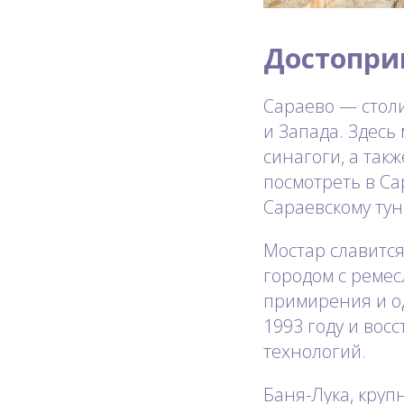
Достопри
Сараево — столи
и Запада. Здесь
синагоги, а так
посмотреть в С
Сараевскому тун
Мостар славится
городом с реме
примирения и о
1993 году и вос
технологий.
Баня-Лука, кру