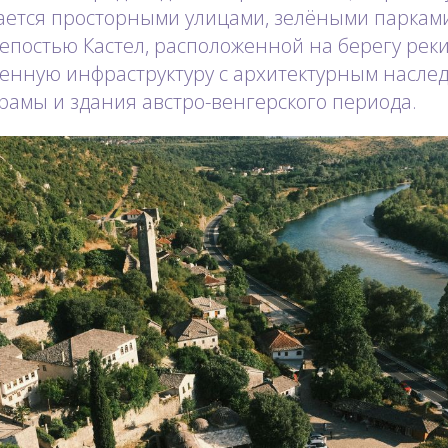
чается просторными улицами, зелёными паркам
епостью Кастел, расположенной на берегу реки
менную инфраструктуру с архитектурным насле
рамы и здания австро-венгерского периода.