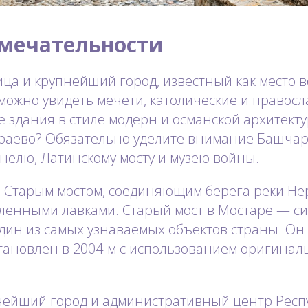
мечательности
ца и крупнейший город, известный как место в
 можно увидеть мечети, католические и правос
же здания в стиле модерн и османской архитекту
араево? Обязательно уделите внимание Башча
нелю, Латинскому мосту и музею войны.
 Старым мостом, соединяющим берега реки Нер
сленными лавками. Старый мост в Мостаре — с
дин из самых узнаваемых объектов страны. Он
становлен в 2004-м с использованием оригина
пнейший город и административный центр Респ