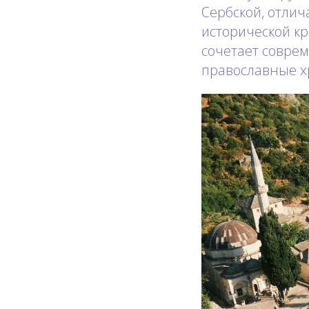
Сербской, отли
исторической кр
сочетает совре
православные х