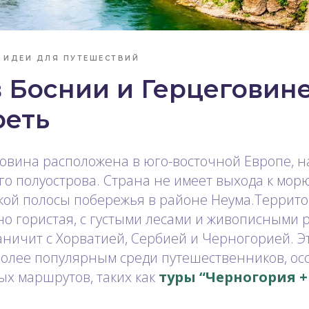
ИДЕИ ДЛЯ ПУТЕШЕСТВИЙ
 Боснии и Герцеговине
реть
овина расположена в юго-восточной Европе, н
го полуострова. Страна не имеет выхода к морю
кой полосы побережья в районе Неума.Террит
 гористая, с густыми лесами и живописными р
аничит с Хорватией, Сербией и Черногорией. 
более популярным среди путешественников, ос
х маршрутов, таких как
туры “Черногория +