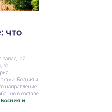
: что
а западной
, за
ория
еками. Босния и
Это направление
обенно в составе
 Босния и