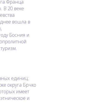
ога Франца
 В 20 веке
евства
зднее вошла в
,
году Босния и
вопролитной
 туризм.
вных единиц:
же округа Брчко
которых имеет
 этническое и