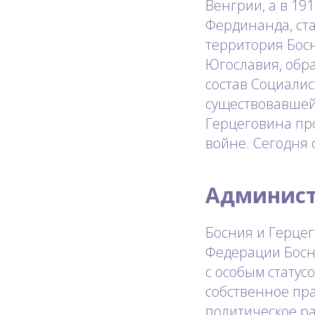
Венгрии, а в 19
Фердинанда, ста
территория Бос
Югославия, обр
состав Социали
существовавшей 
Герцеговина про
войне. Сегодня 
Админист
Босния и Герцег
Федерации Босни
с особым статус
собственное пра
политическое р