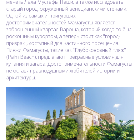
мечеть Лала Мустафы Паши, а также исследовать
старый город, окруженный венецианскими стенами.
Одной из самых интригующих
достопримечательностей Фамагусты является
заброшенный квартал Вароша, который когда-то был
роскошным курортом, а теперь стоит как "город-
призрак", доступный для частичного посещения.
Пляжи Фамагусты, такие как "Глубоководный пляж"
(Palm Beach), предлагают прекрасные условия для
купания и загара. Достопримечательности Фамагусты
не оставят равнодушными любителей истории и
архитектуры.