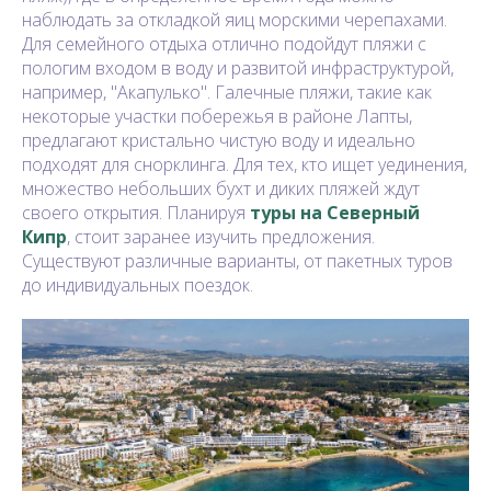
наблюдать за откладкой яиц морскими черепахами.
Для семейного отдыха отлично подойдут пляжи с
пологим входом в воду и развитой инфраструктурой,
например, "Акапулько". Галечные пляжи, такие как
некоторые участки побережья в районе Лапты,
предлагают кристально чистую воду и идеально
подходят для снорклинга. Для тех, кто ищет уединения,
множество небольших бухт и диких пляжей ждут
своего открытия. Планируя
туры на Северный
Кипр
, стоит заранее изучить предложения.
Существуют различные варианты, от пакетных туров
до индивидуальных поездок.