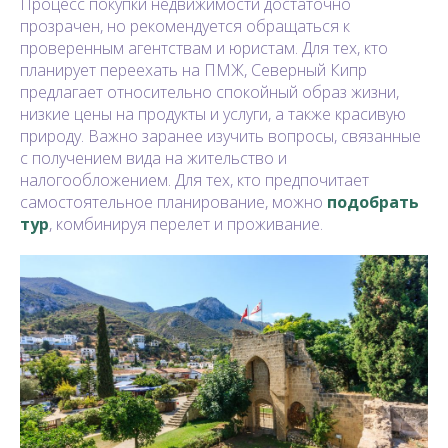
Процесс покупки недвижимости достаточно
прозрачен, но рекомендуется обращаться к
проверенным агентствам и юристам. Для тех, кто
планирует переехать на ПМЖ, Северный Кипр
предлагает относительно спокойный образ жизни,
низкие цены на продукты и услуги, а также красивую
природу. Важно заранее изучить вопросы, связанные
с получением вида на жительство и
налогообложением. Для тех, кто предпочитает
самостоятельное планирование, можно
подобрать
тур
, комбинируя перелет и проживание.