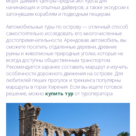
моря. Дайвинг-центры предлагают курсы для
начинающих и опытных дайверов, а также экскурсии к
затонувшим кораблям и подводным пещерам.
Автомобильные туры по острову — отличный способ
самостоятельно исследовать его многочисленные
достопримечательности. Арендовав автомобиль, вы
сможете посетить отдаленные деревни, древние
руины и живописные природные уголки, которые не
всегда доступны общественным транспортом.
Рекомендуется заранее составить маршрут и изучить
особенности дорожного движения на острове. Для
любителей пеших прогулок и треккинга популярны
маршруты в горах Кирения. Если вы ищете готовое
решение, можно
купить тур
от туроператора.