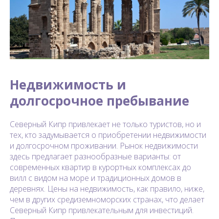
Недвижимость и
долгосрочное пребывание
Северный Кипр привлекает не только туристов, но и
тех, кто задумывается о приобретении недвижимости
и долгосрочном проживании. Рынок недвижимости
здесь предлагает разнообразные варианты: от
современных квартир в курортных комплексах до
вилл с видом на море и традиционных домов в
деревнях. Цены на недвижимость, как правило, ниже,
чем в других средиземноморских странах, что делает
Северный Кипр привлекательным для инвестиций.