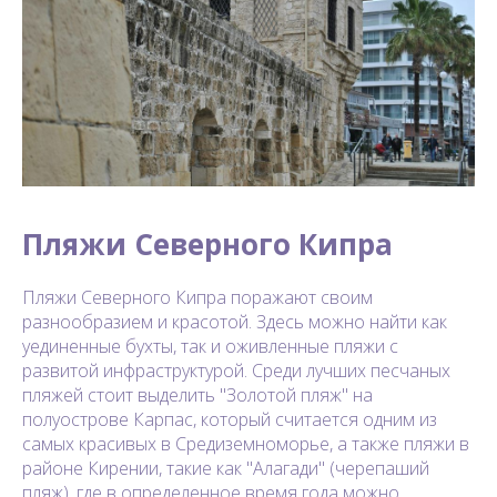
Пляжи Северного Кипра
Пляжи Северного Кипра поражают своим
разнообразием и красотой. Здесь можно найти как
уединенные бухты, так и оживленные пляжи с
развитой инфраструктурой. Среди лучших песчаных
пляжей стоит выделить "Золотой пляж" на
полуострове Карпас, который считается одним из
самых красивых в Средиземноморье, а также пляжи в
районе Кирении, такие как "Алагади" (черепаший
пляж), где в определенное время года можно