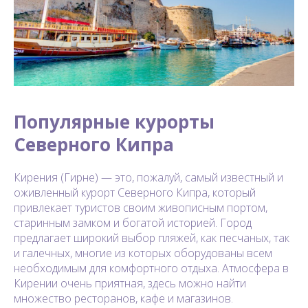
Популярные курорты
Северного Кипра
Кирения (Гирне) — это, пожалуй, самый известный и
оживленный курорт Северного Кипра, который
привлекает туристов своим живописным портом,
старинным замком и богатой историей. Город
предлагает широкий выбор пляжей, как песчаных, так
и галечных, многие из которых оборудованы всем
необходимым для комфортного отдыха. Атмосфера в
Кирении очень приятная, здесь можно найти
множество ресторанов, кафе и магазинов.