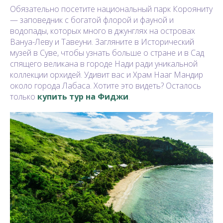
Обязательно посетите национальный парк Корояниту
— заповедник с богатой флорой и фауной и
водопады, которых много в джунглях на островах
Вануа-Леву и Тавеуни. Загляните в Исторический
музей в Суве, чтобы узнать больше о стране и в Сад
спящего великана в городе Нади ради уникальной
коллекции орхидей. Удивит вас и Храм Нааг Мандир
около города Лабаса. Хотите это видеть? Осталось
только
купить тур на Фиджи
.