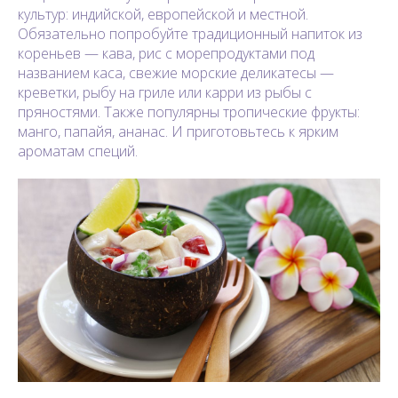
культур: индийской, европейской и местной.
Обязательно попробуйте традиционный напиток из
кореньев — кава, рис с морепродуктами под
названием каса, свежие морские деликатесы —
креветки, рыбу на гриле или карри из рыбы с
пряностями. Также популярны тропические фрукты:
манго, папайя, ананас. И приготовьтесь к ярким
ароматам специй.