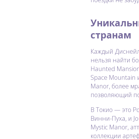
Уникальн
странам
Каждый Диснейл
нельзя найти бо
Haunted Mansion
Space Mountain 
Manor, более мра
позволяющий по
В Токио — это P
Винни-Пуха, и Jo
Mystic Manor, а
коллекции артефа