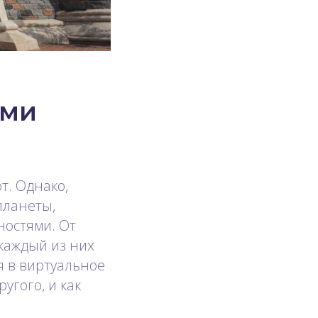
ами
т. Однако,
планеты,
остями. От
каждый из них
я в виртуальное
угого, и как