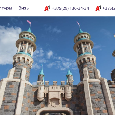
+375(29) 136-34-34
+375(2
y туры
Визы