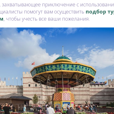
e, захватывающее приключение с использован
ециалисты помогут вам осуществить
подбор ту
ам
, чтобы учесть все ваши пожелания.