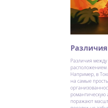
Различия
Различия между
расположением. 
Например, в То
на самые просты
организованнос
романтическую 
поражают масшт
поездки не забу