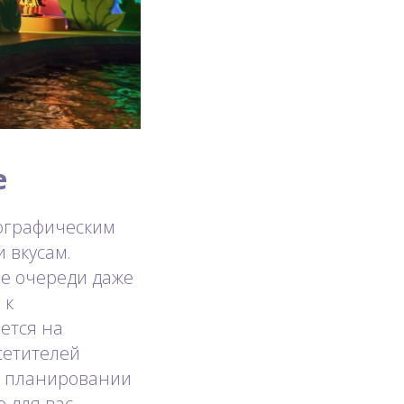
е
ографическим
 вкусам.
е очереди даже
 к
ется на
сетителей
и планировании
о для вас.