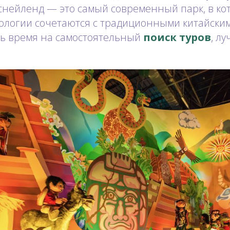
нейленд — это самый современный парк, в ко
ологии сочетаются с традиционными китайски
ть время на самостоятельный
поиск туров
, л