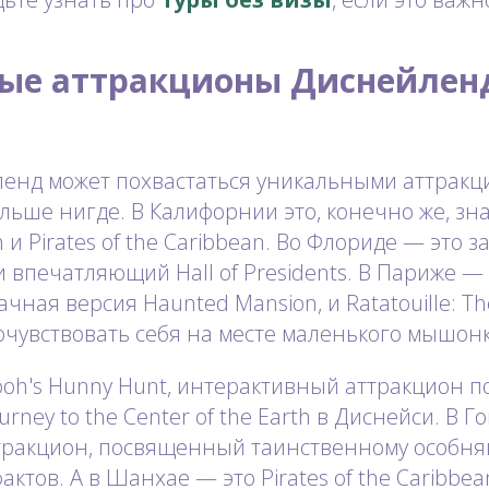
ые аттракционы Диснейлен
енд может похвастаться уникальными аттракц
льше нигде. В Калифорнии это, конечно же, з
 и Pirates of the Caribbean. Во Флориде — это
и впечатляющий Hall of Presidents. В Париже —
чная версия Haunted Mansion, и Ratatouille: Th
чувствовать себя на месте маленького мышонк
ooh's Hunny Hunt, интерактивный аттракцион п
urney to the Center of the Earth в Диснейси. В 
ттракцион, посвященный таинственному особняк
ктов. А в Шанхае — это Pirates of the Caribbean: