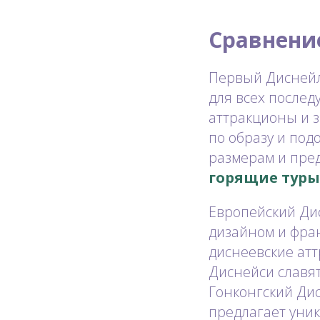
Сравнени
Первый Диснейл
для всех послед
аттракционы и з
по образу и под
размерам и пре
горящие туры
Европейский Ди
дизайном и фран
диснеевские атт
Диснейси славя
Гонконгский Ди
предлагает уник