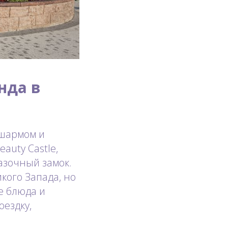
нда в
 шармом и
auty Castle,
азочный замок.
икого Запада, но
е блюда и
оездку,