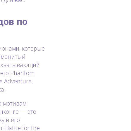
дов по
ионами, которые
наменитый
 захватывающий
 это Phantom
e Adventure,
а.
о мотивам
Гонконге — это
у и его
 Battle for the