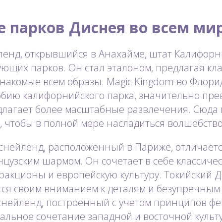
е парков Диснея во всем ми
енд, открывшийся в Анахайме, штат Калифорни
ующих парков. Он стал эталоном, предлагая кл
накомые всем образы. Magic Kingdom во Флори
обию калифорнийского парка, значительно прев
длагает более масштабные развлечения. Сюда
, чтобы в полной мере насладиться волшебство
снейленд, расположенный в Париже, отличает
цузским шармом. Он сочетает в себе классиче
ракционы и европейскую культуру. Токийский 
тся своим вниманием к деталям и безупречным
снейленд, построенный с учетом принципов фе
альное сочетание западной и восточной культу