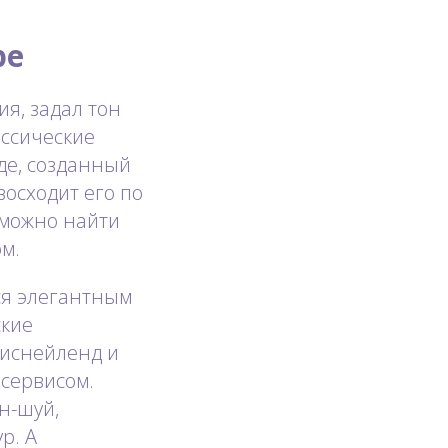
ре
я, задал тон
ассические
де, созданный
осходит его по
 можно найти
м.
ся элегантным
ские
Диснейленд и
 сервисом.
н-шуй,
р. А