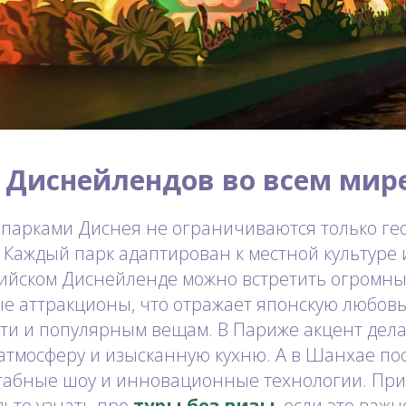
 Диснейлендов во всем мир
 парками Диснея не ограничиваются только ге
Каждый парк адаптирован к местной культуре и
кийском Диснейленде можно встретить огромны
е аттракционы, что отражает японскую любовь
ти и популярным вещам. В Париже акцент дела
атмосферу и изысканную кухню. А в Шанхае по
абные шоу и инновационные технологии. Пр
дьте узнать про
туры без визы
, если это важн