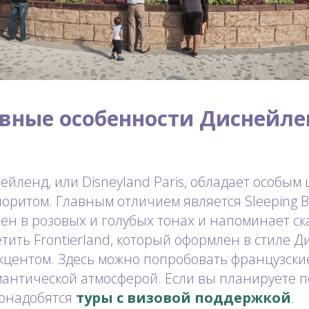
вные особенности Диснейле
йленд, или Disneyland Paris, обладает особым
оритом. Главным отличием является Sleeping Be
н в розовых и голубых тонах и напоминает ск
етить Frontierland, который оформлен в стиле Д
кцентом. Здесь можно попробовать французски
антической атмосферой. Если вы планируете п
понадобятся
туры с визовой поддержкой
.