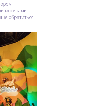
тором
ми мотивами.
учше обратиться