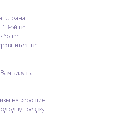
а. Страна
 13-ой по
е более
 сравнительно
 Вам визу на
изы на хорошие
под одну поездку.