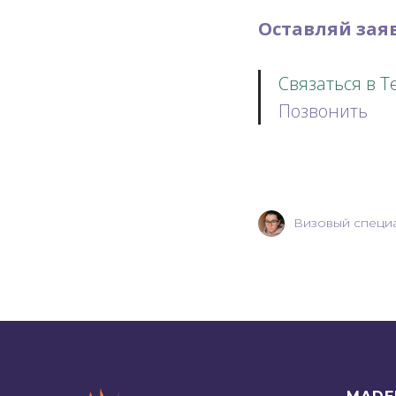
Оставляй заяв
Связаться в T
Позвонить
Визовый специа