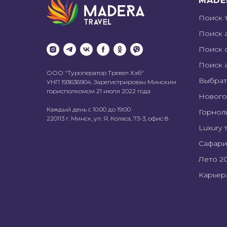
MADE
Поиск 
Поиск 
Поиск 
Поиск 
ООО "Туроператор Тревел Хэб"
Выбрат
УНП 193636904. Зарегистрирован Минским
горисполкомом 21 июля 2022 года
Нового
Каждый день с 10:00 до 19:00
Горнол
220113 г. Минск, ул. Я. Коласа, 73-3, офис 8
Luxury 
Сафари
Лето 2
Карьер