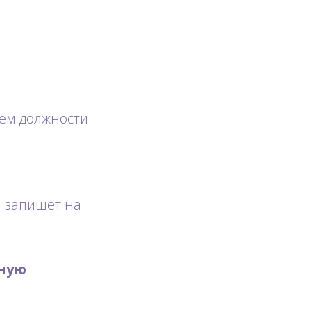
ием должности
 запишет на
тную