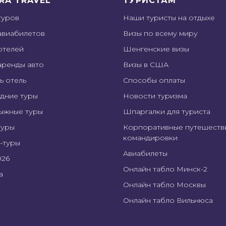
RA TRAVEL
ТУРИСТАМ
туров
Наши туристы на отдыхе
авиабилетов
Визы по всему миру
отелей
Шенгенские визы
аренды авто
Визы в США
ь отель
Способы оплаты
дние туры
Новости туризма
ыжные туры
Шпаргалки для туриста
туры
Корпоративные путешеств
командировки
-туры
Авиабилеты
026
Онлайн табло Минск-2
а
Онлайн табло Москвы
Онлайн табло Вильнюса