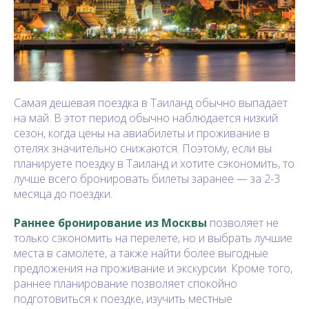
Самая дешевая поездка в Таиланд обычно выпадает
на май. В этот период обычно наблюдается низкий
сезон, когда цены на авиабилеты и проживание в
отелях значительно снижаются. Поэтому, если вы
планируете поездку в Таиланд и хотите сэкономить, то
лучше всего бронировать билеты заранее — за 2-3
месяца до поездки.
Раннее бронирование из Москвы
позволяет не
только сэкономить на перелете, но и выбрать лучшие
места в самолете, а также найти более выгодные
предложения на проживание и экскурсии. Кроме того,
раннее планирование позволяет спокойно
подготовиться к поездке, изучить местные