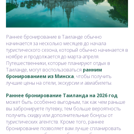
Раннее бронирование в Таиланде обычно
начинается за несколько месяцев до начала
туристического сезона, который обычно начинается в
ноябре и продолжается до марта-апреля.
Путешественники, которые планируют отдых в
Таиланде, могут воспользоваться
ранним
бронированием из Минска
, чтобы получить
лучшие цены на отели, экскурсии и авиабилеты.
Раннее бронирование Таиланда на 2026 год
может быть особенно выгодным, так как чем раньше
вы забронируете путевку, тем больше вероятность
получить скидку или дополнительные бонусы от
туристических агентств. Кроме того, раннее
бронирование позволяет вам лучше спланировать