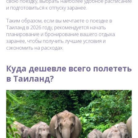
свою поездку, выбрать наиболее удобное расписание
и подготовиться к отпуску заранее.
Таким образом, если вы мечтаете о поездке в
Таиланд в 2026 году, рекомендуется начать
планирование и бронирование вашего отдыха
заранее, чтобы получить лучшие условия и
сэкономить на расходах.
Куда дешевле всего полететь
в Таиланд?