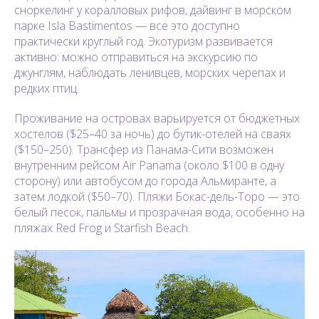
сноркелинг у коралловых рифов, дайвинг в морском
парке Isla Bastimentos — всё это доступно
практически круглый год. Экотуризм развивается
активно: можно отправиться на экскурсию по
джунглям, наблюдать ленивцев, морских черепах и
редких птиц.
Проживание на островах варьируется от бюджетных
хостелов ($25–40 за ночь) до бутик-отелей на сваях
($150–250). Трансфер из Панама-Сити возможен
внутренним рейсом Air Panama (около $100 в одну
сторону) или автобусом до города Альмиранте, а
затем лодкой ($50–70). Пляжи Бокас-дель-Торо — это
белый песок, пальмы и прозрачная вода, особенно на
пляжах Red Frog и Starfish Beach.