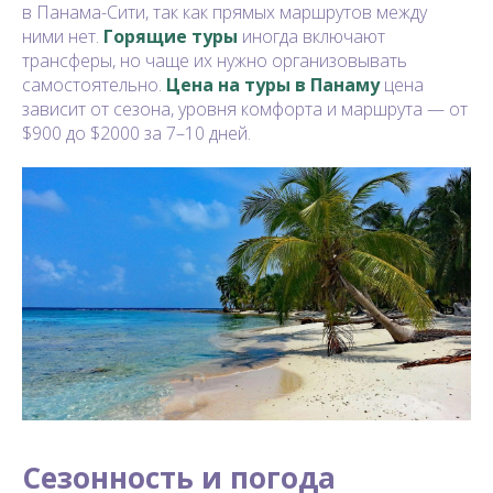
в Панама-Сити, так как прямых маршрутов между
ними нет.
Горящие туры
иногда включают
трансферы, но чаще их нужно организовывать
самостоятельно.
Цена на туры в Панаму
цена
зависит от сезона, уровня комфорта и маршрута — от
$900 до $2000 за 7–10 дней.
Сезонность и погода