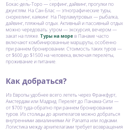
Бокас-дель-Торо — серфинг, дайвинг, прогулки по
джунглям. На Сан-Блас — этнографические туры,
сноркелинг, каякинг. На Перламутровых — рыбалка,
дайвинг, пляжный отдых. Активный и пассивный отдых
можно чередовать: утром — экскурсия, вечером —
закат на пляже.
Туры на море
в Панаме часто
включают комбинированные маршруты, особенно
при раннем бронировании. Стоимость таких туров —
от $600 до $1500 на человека, включая перелёты,
проживание и питание.
Как добраться?
Из Европы удобнее всего лететь через Франкфурт,
Амстердам или Мадрид. Перелёт до Панама-Сити —
от $700 туда-обратно при раннем бронировании
туров. Из столицы до архипелагов можно добраться
внутренними авиалиниями Air Panama или лодками.
Логистика между архипелагами требует возвращения