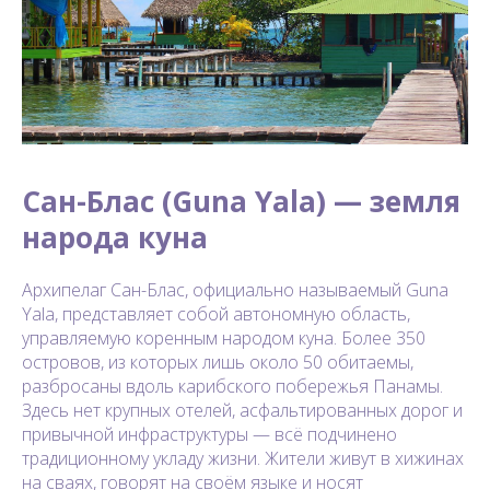
Сан-Блас (Guna Yala) — земля
народа куна
Архипелаг Сан-Блас, официально называемый Guna
Yala, представляет собой автономную область,
управляемую коренным народом куна. Более 350
островов, из которых лишь около 50 обитаемы,
разбросаны вдоль карибского побережья Панамы.
Здесь нет крупных отелей, асфальтированных дорог и
привычной инфраструктуры — всё подчинено
традиционному укладу жизни. Жители живут в хижинах
на сваях, говорят на своём языке и носят