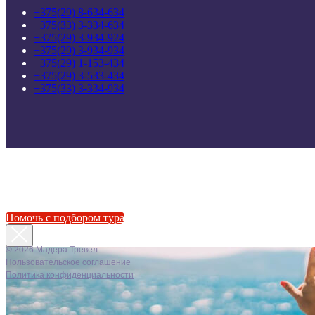
+375(29) 8-634-634
+375(33) 3-334-634
+375(29) 3-934-924
+375(29) 3-934-934
+375(29) 1-153-434
+375(29) 3-533-434
+375(33) 3-334-934
Помочь с подбором тура
© 2026 Мадера Тревел
Пользовательское соглашение
Политика конфиденциальности