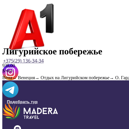
Лигурийское побережье
+375(29) 136-34-34
938,00
$/чел
Вена→ Венеция→ Отдых на Лигурийском побережье→ О. Га
Подобрать тур
Визы